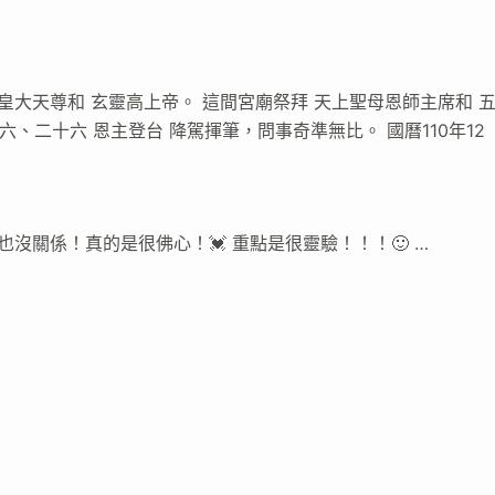
皇大天尊和 玄靈高上帝。 這間宮廟祭拜 天上聖母恩師主席和 
六、二十六 恩主登台 降駕揮筆，問事奇準無比。 國曆110年12
沒關係！真的是很佛心！💓 重點是很靈驗！！！🙂 …