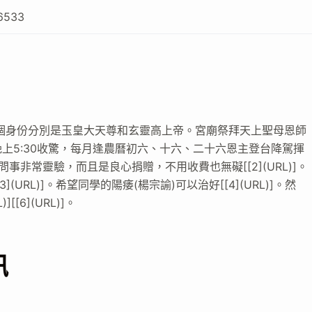
6533
個身份分別是玉皇大天尊和玄靈高上帝。宮廟祭拜天上聖母恩師
上5:30收驚，每月逢農曆初六、十六、二十六恩主登台降駕揮
的問事非常靈驗，而且是良心捐贈，不用收費也無礙[[2](URL)]。
RL)]。希望同學的陽痿(楊宗諭)可以治好[[4](URL)]。然
[6](URL)]。
訊