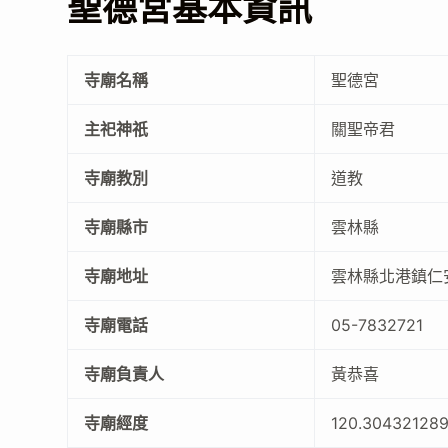
聖德宮基本資訊
寺廟名稱
聖德宮
主祀神祇
關聖帝君
寺廟教別
道教
寺廟縣市
雲林縣
寺廟地址
雲林縣北港鎮仁
寺廟電話
05-7832721
寺廟負責人
黃恭喜
寺廟經度
120.30432128