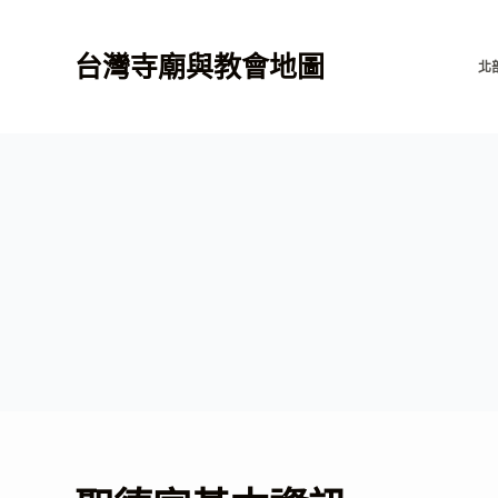
跳
至
台灣寺廟與教會地圖
北
主
要
內
容