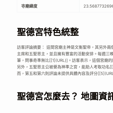
寺廟緯度
23.568773269
聖德宮特色統整
訪客評論摘要： 這間宮廟主神是文衡聖帝，其另外兩
主席和五聖恩主，並且擁有豐富的活動安排。每週三晚
筆，問事奇準無比[[1](URL)]。訪客表示，這個宮廟
另外，五聖恩主公被譽為神準之宮，能助人考取功名[[3](U
而，第五和第六則評論未提供具體內容及評分[[5](URL)][
聖德宮怎麼去？ 地圖資