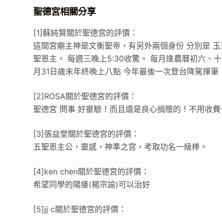
聖德宮相關分享
[1]蘇純賢關於聖德宮的評價：
這間宮廟主神是文衡聖帝，有另外兩個身份 分別是 玉
聖恩主。 每週三晚上5:30收驚。 每月逢農曆初六、十
月31日歲末年終晚上八點 今年最後一次登台降駕揮筆
[2]ROSA關於聖德宮的評價：
聖德宮 問事 好靈驗！而且還是良心捐贈的！不用收費也
[3]張益堂關於聖德宮的評價：
五聖恩主公，靈感，神準之宮，考取功名一級棒。
[4]ken chen關於聖德宮的評價：
希望同學的陽痿(楊宗諭)可以治好
[5]jj c關於聖德宮的評價：