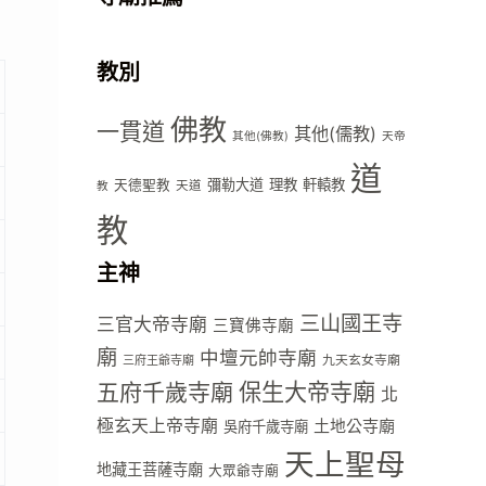
教別
佛教
一貫道
其他(儒教)
其他(佛教)
天帝
道
彌勒大道
理教
軒轅教
天德聖教
天道
教
教
主神
三山國王寺
三官大帝寺廟
三寶佛寺廟
廟
中壇元帥寺廟
九天玄女寺廟
三府王爺寺廟
五府千歲寺廟
保生大帝寺廟
北
極玄天上帝寺廟
土地公寺廟
吳府千歲寺廟
天上聖母
地藏王菩薩寺廟
大眾爺寺廟