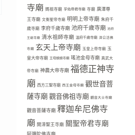
寺廟
廣澤尊
媽祖寺廟
寺廟
孚佑帝君寺廟
明明上帝寺廟
王寺廟
朱府千
文衡聖帝寺廟
池府千歲寺廟
李府千歲寺廟
歲寺廟
池府
清水祖師寺廟
溫府千歲寺廟
濟公活佛
王爺寺廟
玄天上帝寺廟
玉
玉皇上帝寺廟
寺廟
瑤池金母寺廟
皇大帝寺廟
真武大
王母娘娘寺廟
福德正神寺
神農大帝寺廟
帝寺廟
廟
觀世音菩
西方三聖寺廟
西王金母寺廟
薩寺廟
觀音佛祖寺廟
觀音大士寺廟
釋迦牟尼佛寺
觀音菩薩寺廟
廟
關聖帝君寺廟
開漳聖王寺廟
阿彌陀佛寺廟