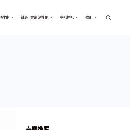
廟與教會
離島 | 寺廟與教會
主祀神祇
教別
寺廟推薦