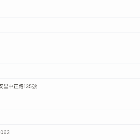
安里中正路135號
9063