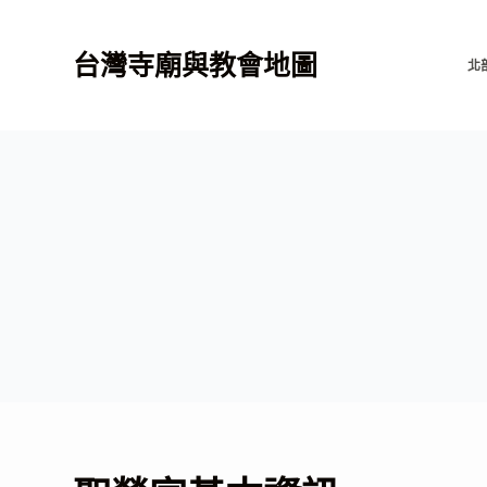
跳
至
台灣寺廟與教會地圖
北
主
要
內
容