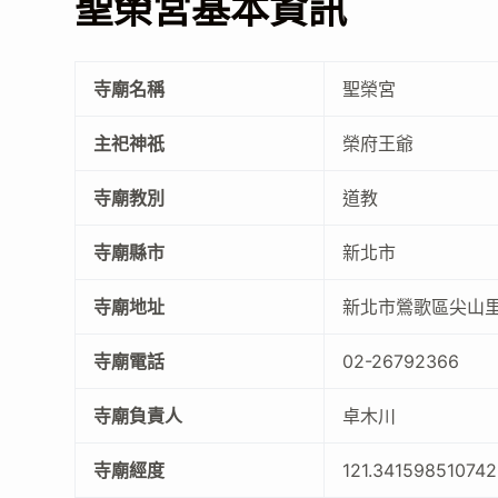
聖榮宮基本資訊
寺廟名稱
聖榮宮
主祀神祇
榮府王爺
寺廟教別
道教
寺廟縣市
新北市
寺廟地址
新北市鶯歌區尖山里
寺廟電話
02-26792366
寺廟負責人
卓木川
寺廟經度
121.341598510742