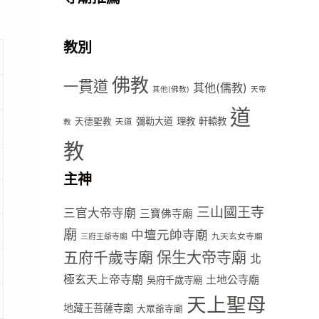
教別
佛教
一貫道
其他(儒教)
其他(佛教)
天帝
道
彌勒大道
理教
軒轅教
天德聖教
天道
教
教
主神
三山國王寺
三官大帝寺廟
三寶佛寺廟
廟
中壇元帥寺廟
九天玄女寺廟
三府王爺寺廟
五府千歲寺廟
保生大帝寺廟
北
極玄天上帝寺廟
土地公寺廟
吳府千歲寺廟
天上聖母
地藏王菩薩寺廟
大眾爺寺廟