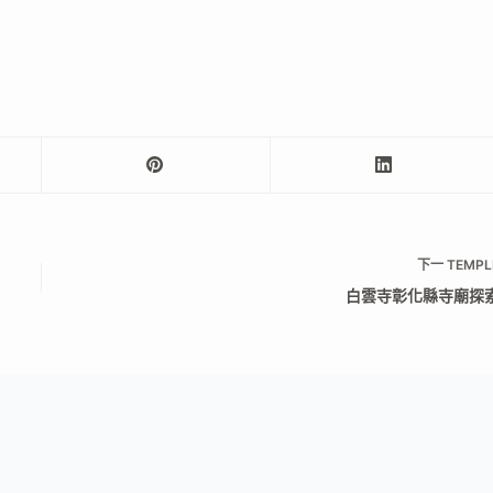
下一
TEMPL
白雲寺彰化縣寺廟探