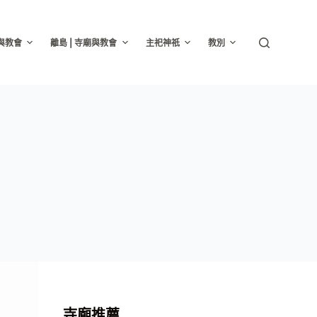
廟與教會
離島 | 寺廟與教會
主祀神祇
教別
寺廟推薦