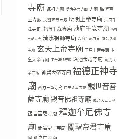
寺廟
廣澤尊
媽祖寺廟
寺廟
孚佑帝君寺廟
明明上帝寺廟
王寺廟
朱府千
文衡聖帝寺廟
池府千歲寺廟
李府千歲寺廟
歲寺廟
池府
清水祖師寺廟
溫府千歲寺廟
濟公活佛
王爺寺廟
玄天上帝寺廟
玉
玉皇上帝寺廟
寺廟
瑤池金母寺廟
皇大帝寺廟
真武大
王母娘娘寺廟
福德正神寺
神農大帝寺廟
帝寺廟
廟
觀世音菩
西方三聖寺廟
西王金母寺廟
薩寺廟
觀音佛祖寺廟
觀音大士寺廟
釋迦牟尼佛寺
觀音菩薩寺廟
廟
關聖帝君寺廟
開漳聖王寺廟
阿彌陀佛寺廟