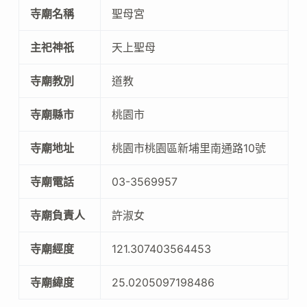
寺廟名稱
聖母宮
主祀神祇
天上聖母
寺廟教別
道教
寺廟縣市
桃園市
寺廟地址
桃園市桃園區新埔里南通路10號
寺廟電話
03-3569957
寺廟負責人
許淑女
寺廟經度
121.307403564453
寺廟緯度
25.0205097198486