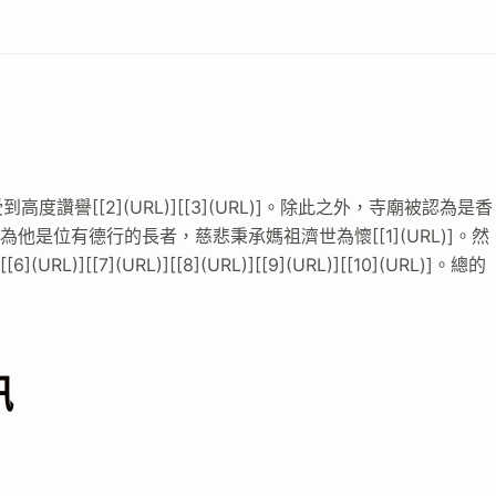
譽[[2](URL)][[3](URL)]。除此之外，寺廟被認為是香
認為他是位有德行的長者，慈悲秉承媽祖濟世為懷[[1](URL)]。然
][[7](URL)][[8](URL)][[9](URL)][[10](URL)]。總的
訊