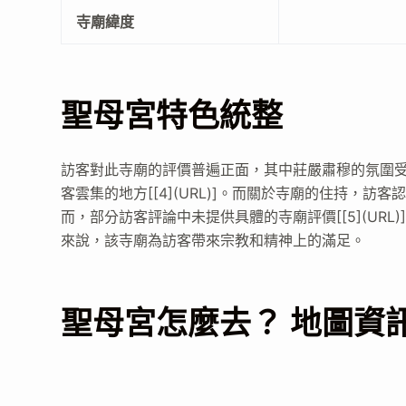
寺廟緯度
聖母宮特色統整
訪客對此寺廟的評價普遍正面，其中莊嚴肅穆的氛圍受到高度讚
客雲集的地方[[4](URL)]。而關於寺廟的住持，訪客
而，部分訪客評論中未提供具體的寺廟評價[[5](URL)][[6](URL)
來說，該寺廟為訪客帶來宗教和精神上的滿足。
聖母宮怎麼去？ 地圖資