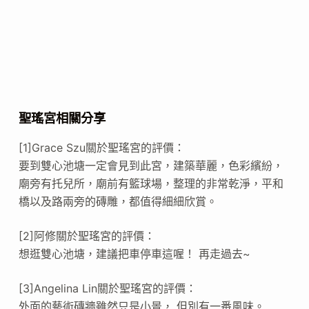
聖瑤宮相關分享
[1]Grace Szu關於聖瑤宮的評價：
要到雙心池塘一定會見到此宮，建築華麗，色彩繽紛，
廟旁有托兒所，廟前有籃球場，整理的非常乾淨，平和
橋以及路兩旁的磚雕，都值得細細欣賞。
[2]阿修關於聖瑤宮的評價：
想逛雙心池塘，建議把車停車這喔！ 再走過去~
[3]Angelina Lin關於聖瑤宮的評價：
外面的藝術磚牆雖然只是小景， 但別有一番風味。