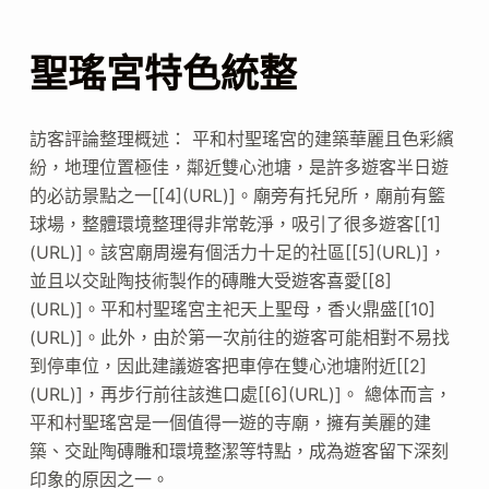
聖瑤宮特色統整
訪客評論整理概述： 平和村聖瑤宮的建築華麗且色彩繽
紛，地理位置極佳，鄰近雙心池塘，是許多遊客半日遊
的必訪景點之一[[4](URL)]。廟旁有托兒所，廟前有籃
球場，整體環境整理得非常乾淨，吸引了很多遊客[[1]
(URL)]。該宮廟周邊有個活力十足的社區[[5](URL)]，
並且以交趾陶技術製作的磚雕大受遊客喜愛[[8]
(URL)]。平和村聖瑤宮主祀天上聖母，香火鼎盛[[10]
(URL)]。此外，由於第一次前往的遊客可能相對不易找
到停車位，因此建議遊客把車停在雙心池塘附近[[2]
(URL)]，再步行前往該進口處[[6](URL)]。 總体而言，
平和村聖瑤宮是一個值得一遊的寺廟，擁有美麗的建
築、交趾陶磚雕和環境整潔等特點，成為遊客留下深刻
印象的原因之一。