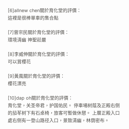
[6]allnew chen關於育化堂的評價：
這裡是很棒單車的集合點
[7]曾宗民關於育化堂的評價：
環境清幽 神聖莊嚴
[8]李威伸關於育化堂的評價：
可以賞櫻花
[9]黃風關於育化堂的評價：
櫻花漂亮
[10]dap oh關於育化堂的評價：
育化堂，关圣帝君，护国佑民。 停車場树蔭及正殿右侧
的茄苳树下有石桌椅，旅客可暫做休憇。 上層正殿入口
處右侧有一登山路径入口，景致清幽，林荫密布。