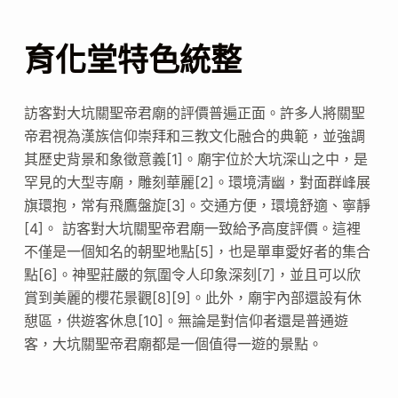
育化堂特色統整
訪客對大坑關聖帝君廟的評價普遍正面。許多人將關聖
帝君視為漢族信仰崇拜和三教文化融合的典範，並強調
其歷史背景和象徵意義[1]。廟宇位於大坑深山之中，是
罕見的大型寺廟，雕刻華麗[2]。環境清幽，對面群峰展
旗環抱，常有飛鷹盤旋[3]。交通方便，環境舒適、寧靜
[4]。 訪客對大坑關聖帝君廟一致給予高度評價。這裡
不僅是一個知名的朝聖地點[5]，也是單車愛好者的集合
點[6]。神聖莊嚴的氛圍令人印象深刻[7]，並且可以欣
賞到美麗的櫻花景觀[8][9]。此外，廟宇內部還設有休
憇區，供遊客休息[10]。無論是對信仰者還是普通遊
客，大坑關聖帝君廟都是一個值得一遊的景點。