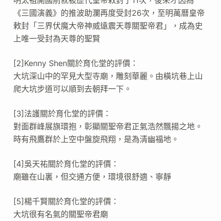
《三國演義》的推波助瀾再度受封26次，至明萬曆皇帝
敕封「三界伏魔大帝神威遠震天尊關聖帝君」，成為史
上唯一受封為天尊的聖賢
[2]Kenny Shen關於育化堂的評價：
大坑深山中的罕見大型寺廟，雕刻華麗。由橫坑巷上山
爬大坑步道可以順到去朝拜一下。
[3]法護關於育化堂的評價：
對面群峰展旗環抱，彰顯關聖帝君正氣浩然飄揚之地。
時有飛鷹群於上空中盤旋飛翔，是為清幽福地。
[4]吳天祐關於育化堂的評價：
廟雖在山裏，但交通方便，環境很舒適、寧靜
[5]楊千賢關於育化堂的評價：
大坑很有名氣的關聖帝君廟