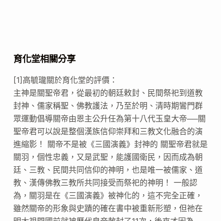
育化堂相關分享
[1]高毓瓏關於育化堂的評價：
主神是關聖帝君，從最初的朝廷敕封、民間祭祀到道教
封神、儒家稱聖、佛教護法，乃至於明、清時期鸞門群
眾運動倡導關帝由恩主公升任為第十八代玉皇大帝──關
聖帝君可以說是整個漢族信仰崇拜和三教文化融合的演
進縮影！ 關帝不是被《三國演義》封神的 關聖帝君就是
關羽，個性忠義，又是武聖，能護國衛民，因而成為朝
廷、三教、民間共同信仰的神明，也是唯一被儒家、道
教、漢傳佛教三教所共同接受而祭祀的神明！ 一般認
為，關羽是在《三國演義》被神化的，這不完全正確，
雖然關帝的形象與史蹟的確在書中被重新形塑，但祂在
明太祖開國前就被歷代皇帝敕封了11次，後來才因為