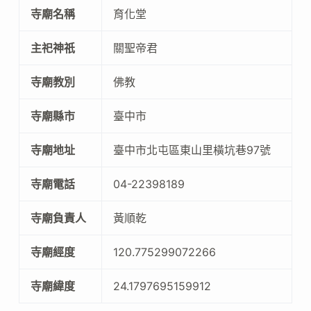
寺廟名稱
育化堂
主祀神祇
關聖帝君
寺廟教別
佛教
寺廟縣市
臺中市
寺廟地址
臺中市北屯區東山里橫坑巷97號
寺廟電話
04-22398189
寺廟負責人
黃順乾
寺廟經度
120.775299072266
寺廟緯度
24.1797695159912