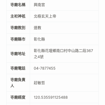
寺廟名稱
興南宮
主祀神祇
北極玄天上帝
寺廟教別
道教
寺廟縣市
彰化縣
彰化縣花壇鄉南口村中山路二段367
寺廟地址
之4號
寺廟電話
04-7877455
寺廟負責
莊敏哲
人
寺廟經度
120.535591125488