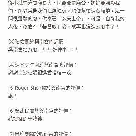
從小就在這間廟長大，因爺爺是廟公，奶奶要照顧我
們，所以常帶我們在廟裡玩，順便幫忙清潔環境，是一
間很靈驗的廟，供奉著「玄天上帝」，可是，自從我嫁
人後，改信奉「基督教」後，就再也沒進去廟宇了！
[3]弦佑關於興南宮的評價：
興南宮地方廟…！！ 好停車..！！
[4]清水サケ關於興南宮的評價：
謝謝白沙屯媽祖進香借宿一晚
[5]Roger Shen關於興南宮的評價：
讚！
[6]吳建民關於興南宮的評價：
花壇鄉的守護神
[7]呂玠旻關於興南宮的評價：