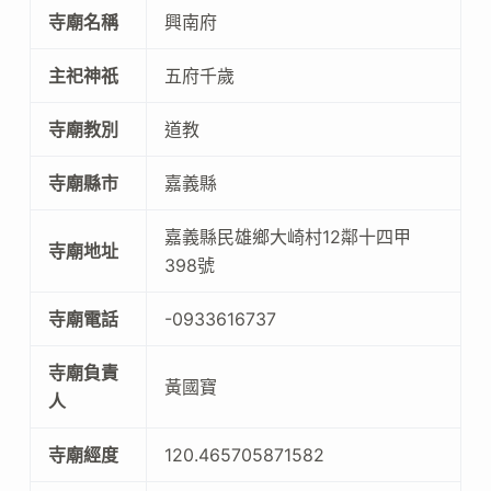
寺廟名稱
興南府
主祀神祇
五府千歲
寺廟教別
道教
寺廟縣市
嘉義縣
嘉義縣民雄鄉大崎村12鄰十四甲
寺廟地址
398號
寺廟電話
-0933616737
寺廟負責
黃國寶
人
寺廟經度
120.465705871582