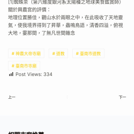
[1]蜘蛛茶（第六維度銀河系太陽種之地球美食鑑賞師）
關於興農宮的評價：
地理位置勝佳，觀山水於兩眼之中，在此吸收了天地靈
氣，使我境界得到了昇華，蟲鳴鳥語，清香四溢，俯視
大地，霎那間，了無凡世間雜念
# 神農大帝寺廟
# 道教
# 臺南市道教
# 臺南市寺廟
Post Views:
334
上一
下一