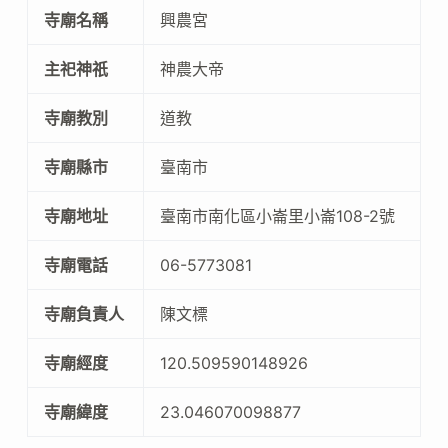
寺廟名稱
興農宮
主祀神祇
神農大帝
寺廟教別
道教
寺廟縣市
臺南市
寺廟地址
臺南市南化區小崙里小崙108-2號
寺廟電話
06-5773081
寺廟負責人
陳文標
寺廟經度
120.509590148926
寺廟緯度
23.046070098877