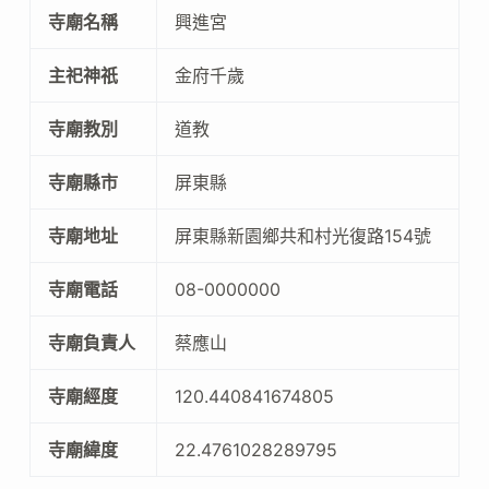
寺廟名稱
興進宮
主祀神祇
金府千歲
寺廟教別
道教
寺廟縣市
屏東縣
寺廟地址
屏東縣新園鄉共和村光復路154號
寺廟電話
08-0000000
寺廟負責人
蔡應山
寺廟經度
120.440841674805
寺廟緯度
22.4761028289795