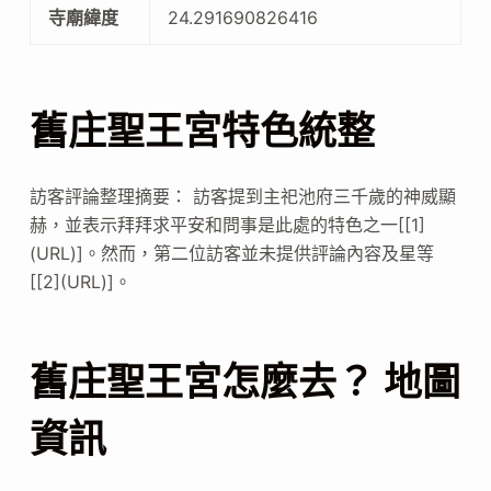
寺廟緯度
24.291690826416
舊庄聖王宮特色統整
訪客評論整理摘要： 訪客提到主祀池府三千歲的神威顯
赫，並表示拜拜求平安和問事是此處的特色之一[[1]
(URL)]。然而，第二位訪客並未提供評論內容及星等
[[2](URL)]。
舊庄聖王宮怎麼去？ 地圖
資訊