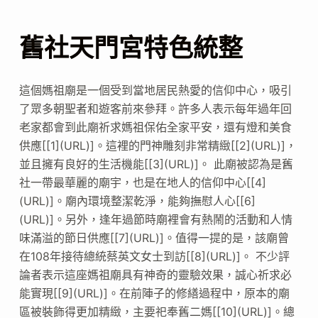
舊社天門宮特色統整
這個媽祖廟是一個受到當地居民熱愛的信仰中心，吸引
了眾多朝聖者和遊客前來參拜。許多人表示每年過年回
老家都會到此廟祈求媽祖保佑全家平安，還有燈和美食
供應[[1](URL)]。這裡的門神雕刻非常精緻[[2](URL)]，
並且擁有良好的生活機能[[3](URL)]。 此廟被認為是舊
社一帶最華麗的廟宇，也是在地人的信仰中心[[4]
(URL)]。廟內環境整潔乾淨，能夠撫慰人心[[6]
(URL)]。另外，逢年過節時廟裡會有熱鬧的活動和人情
味滿溢的節日供應[[7](URL)]。值得一提的是，該廟曾
在108年接待總統蔡英文女士到訪[[8](URL)]。 不少評
論者表示這座媽祖廟具有神奇的靈驗效果，誠心祈求必
能實現[[9](URL)]。在前陣子的修繕過程中，原本的廟
區被裝飾得更加精緻，主要祀奉舊二媽[[10](URL)]。總