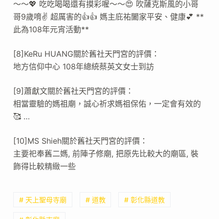
～～💖 吃吃喝喝還有摸彩喔～～😍 吹薩克斯風的小哥
哥9歲唷✌️ 超厲害的👍👍 媽主庇祐闔家平安、健康💕 **
此為108年元宵活動**
[8]KeRu HUANG關於舊社天門宮的評價：
地方信仰中心 108年總統蔡英文女士到訪
[9]蕭獻文關於舊社天門宮的評價：
相當靈驗的媽祖廟，誠心祈求媽祖保佑，一定會有效的
🥰 …
[10]MS Shieh關於舊社天門宮的評價：
主要祀奉舊二媽, 前陣子修廟, 把原先比較大的廟區, 裝
飾得比較精緻一些
# 天上聖母寺廟
# 道教
# 彰化縣道教