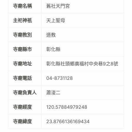
寺廟名稱
舊社天門宮
主祀神祇
天上聖母
寺廟教別
道教
寺廟縣市
彰化縣
寺廟地址
彰化縣社頭鄉廣福村中央巷9之8號
寺廟電話
04-8731128
寺廟負責人
蕭浚二
寺廟經度
120.57884979248
寺廟緯度
23.8766136169434