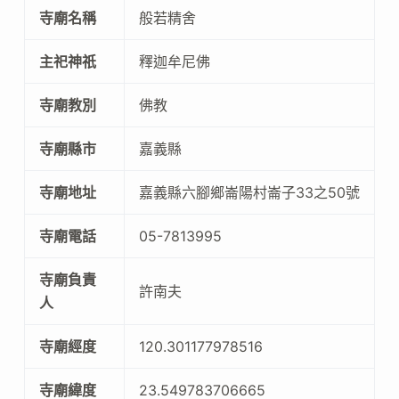
寺廟名稱
般若精舍
主祀神祇
釋迦牟尼佛
寺廟教別
佛教
寺廟縣市
嘉義縣
寺廟地址
嘉義縣六腳鄉崙陽村崙子33之50號
寺廟電話
05-7813995
寺廟負責
許南夫
人
寺廟經度
120.301177978516
寺廟緯度
23.549783706665