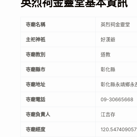
英烈祠金靈堂基本資訊
寺廟名稱
英烈祠金靈堂
主祀神祇
好漢爺
寺廟教別
道教
寺廟縣市
彰化縣
寺廟地址
彰化縣永靖鄉永
寺廟電話
09-30665668
寺廟負責人
江吉存
寺廟經度
120.547409057