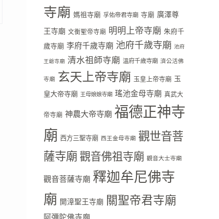
寺廟
廣澤尊
媽祖寺廟
寺廟
孚佑帝君寺廟
明明上帝寺廟
王寺廟
朱府千
文衡聖帝寺廟
池府千歲寺廟
李府千歲寺廟
歲寺廟
池府
清水祖師寺廟
溫府千歲寺廟
濟公活佛
王爺寺廟
玄天上帝寺廟
玉
玉皇上帝寺廟
寺廟
瑤池金母寺廟
皇大帝寺廟
真武大
王母娘娘寺廟
福德正神寺
神農大帝寺廟
帝寺廟
廟
觀世音菩
西方三聖寺廟
西王金母寺廟
薩寺廟
觀音佛祖寺廟
觀音大士寺廟
釋迦牟尼佛寺
觀音菩薩寺廟
廟
關聖帝君寺廟
開漳聖王寺廟
阿彌陀佛寺廟