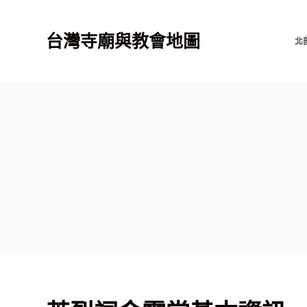
跳
至
台灣寺廟與教會地圖
北
主
要
內
容