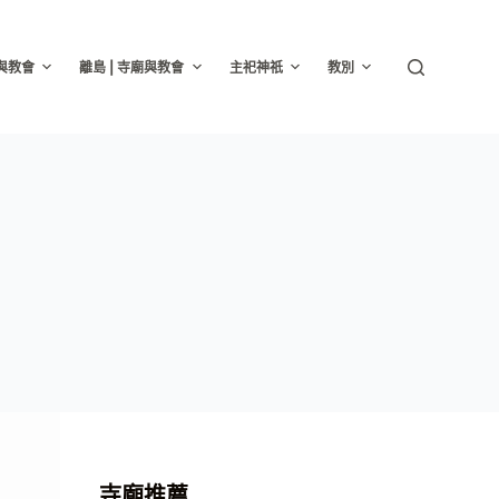
廟與教會
離島 | 寺廟與教會
主祀神祇
教別
寺廟推薦