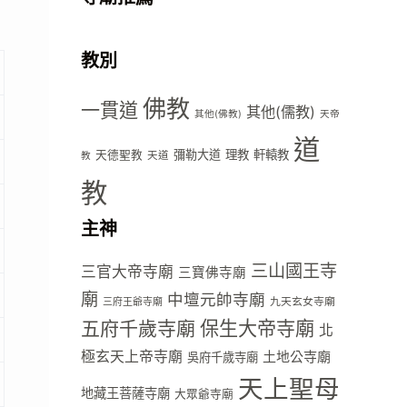
教別
佛教
一貫道
其他(儒教)
其他(佛教)
天帝
道
彌勒大道
理教
軒轅教
天德聖教
天道
教
教
主神
三山國王寺
三官大帝寺廟
三寶佛寺廟
廟
中壇元帥寺廟
九天玄女寺廟
三府王爺寺廟
五府千歲寺廟
保生大帝寺廟
北
極玄天上帝寺廟
土地公寺廟
吳府千歲寺廟
天上聖母
地藏王菩薩寺廟
大眾爺寺廟