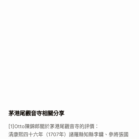
茅港尾觀音寺相關分享
[1]Otto陳錦郎關於茅港尾觀音寺的評價：
清康熙四十六年（1707年）諸羅縣知縣李鏞、參將張國