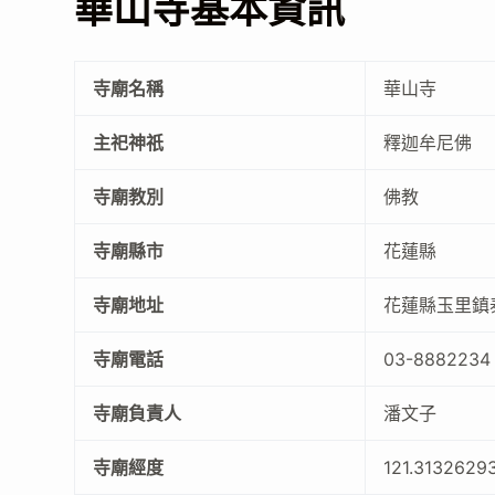
華山寺基本資訊
寺廟名稱
華山寺
主祀神祇
釋迦牟尼佛
寺廟教別
佛教
寺廟縣市
花蓮縣
寺廟地址
花蓮縣玉里鎮
寺廟電話
03-8882234
寺廟負責人
潘文子
寺廟經度
121.3132629