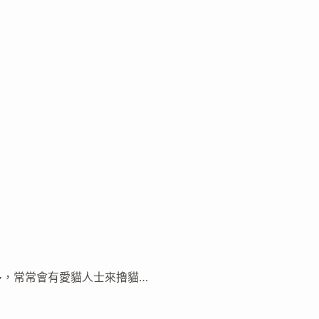
多，常常會有愛貓人士來擼貓…