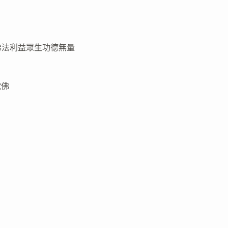
佛法利益眾生功德無量
陀佛