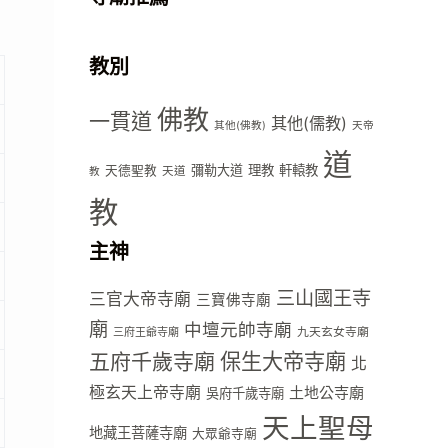
教別
佛教
一貫道
其他(儒教)
其他(佛教)
天帝
道
彌勒大道
理教
軒轅教
天德聖教
天道
教
教
主神
三山國王寺
三官大帝寺廟
三寶佛寺廟
廟
中壇元帥寺廟
九天玄女寺廟
三府王爺寺廟
五府千歲寺廟
保生大帝寺廟
北
極玄天上帝寺廟
土地公寺廟
吳府千歲寺廟
天上聖母
地藏王菩薩寺廟
大眾爺寺廟