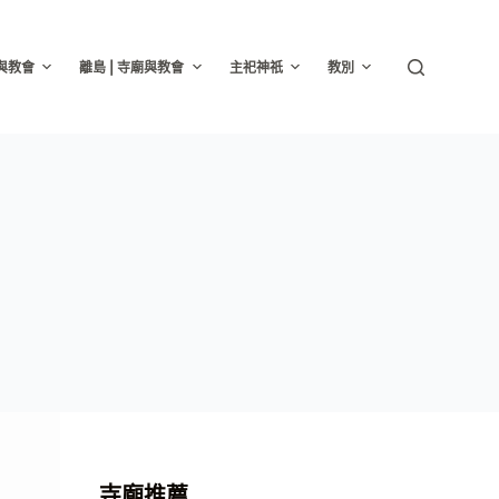
廟與教會
離島 | 寺廟與教會
主祀神祇
教別
寺廟推薦