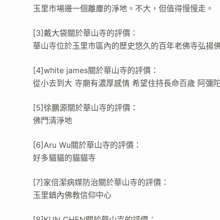
玉里市場邊一個離塵的淨地。不大，但值得慢慢走。
[3]戴大袋關於華山寺的評價：
華山寺位於玉里市區內的歷史悠久的百年老佛寺弘揚
[4]white james關於華山寺的評價：
從小去到大 寺廟有濃厚感情 希望住持長命百歲 阿彌
[5]徐鵬源關於華山寺的評價：
佛門清淨地
[6]Aru Wu關於華山寺的評價：
好多貓貓的貓貓寺
[7]家倍潔病媒防治關於華山寺的評價：
玉里鎮內佛教信仰中心
[8]KUN CHEN關於華山寺的評價：