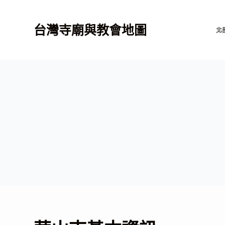
跳
至
台灣寺廟與教會地圖
北
主
要
內
容