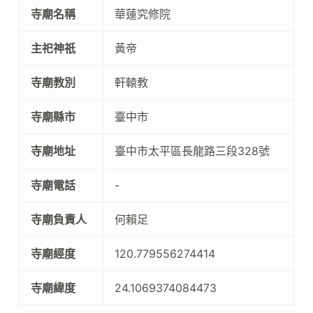
寺廟名稱
華蓮究修院
主祀神祇
黃帝
寺廟教別
軒轅教
寺廟縣市
臺中市
寺廟地址
臺中市太平區長龍路三段328號
寺廟電話
-
寺廟負責人
何賴足
寺廟經度
120.779556274414
寺廟緯度
24.1069374084473