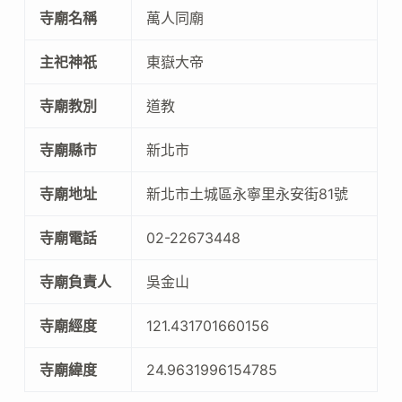
寺廟名稱
萬人同廟
主祀神祇
東嶽大帝
寺廟教別
道教
寺廟縣市
新北市
寺廟地址
新北市土城區永寧里永安街81號
寺廟電話
02-22673448
寺廟負責人
吳金山
寺廟經度
121.431701660156
寺廟緯度
24.9631996154785