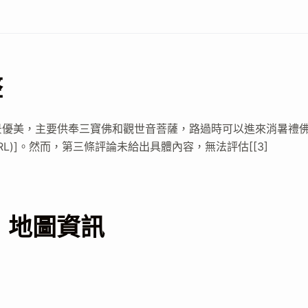
整
景優美，主要供奉三寶佛和觀世音菩薩，路過時可以進來消暑禮
(URL)]。然而，第三條評論未給出具體內容，無法評估[[3]
 地圖資訊