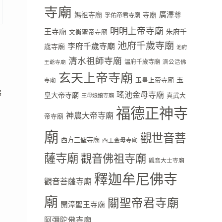
寺廟
廣澤尊
媽祖寺廟
寺廟
孚佑帝君寺廟
明明上帝寺廟
王寺廟
朱府千
文衡聖帝寺廟
池府千歲寺廟
李府千歲寺廟
歲寺廟
池府
清水祖師寺廟
溫府千歲寺廟
濟公活佛
王爺寺廟
玄天上帝寺廟
玉
玉皇上帝寺廟
寺廟
佛
瑤池金母寺廟
皇大帝寺廟
真武大
王母娘娘寺廟
福德正神寺
神農大帝寺廟
帝寺廟
廟
觀世音菩
西方三聖寺廟
西王金母寺廟
薩寺廟
觀音佛祖寺廟
觀音大士寺廟
釋迦牟尼佛寺
觀音菩薩寺廟
廟
關聖帝君寺廟
開漳聖王寺廟
阿彌陀佛寺廟