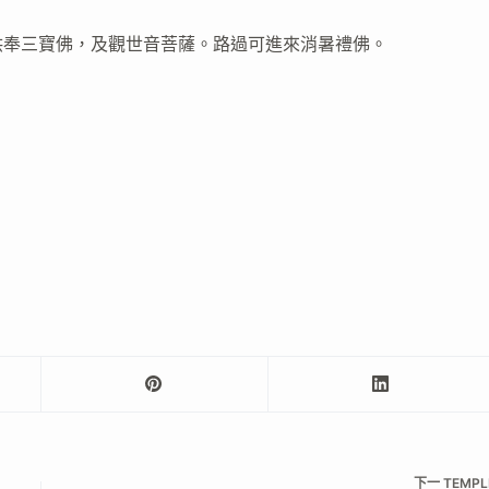
供奉三寶佛，及觀世音菩薩。路過可進來消暑禮佛。
下一
TEMPL