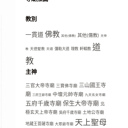
教別
佛教
一貫道
其他(儒教)
其他(佛教)
天帝
道
彌勒大道
理教
軒轅教
天德聖教
天道
教
教
主神
三山國王寺
三官大帝寺廟
三寶佛寺廟
廟
中壇元帥寺廟
九天玄女寺廟
三府王爺寺廟
五府千歲寺廟
保生大帝寺廟
北
極玄天上帝寺廟
土地公寺廟
吳府千歲寺廟
天上聖母
地藏王菩薩寺廟
大眾爺寺廟