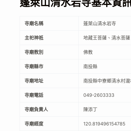
蓬萊山清水岩寺基本資
寺廟名稱
蓬萊山清水岩寺
主祀神祇
地藏王菩薩、清水菩薩
寺廟教別
佛教
寺廟縣市
南投縣
寺廟地址
南投縣中寮鄉清水村瀧林
寺廟電話
049-2603333
寺廟負責人
陳添丁
寺廟經度
120.819496154785