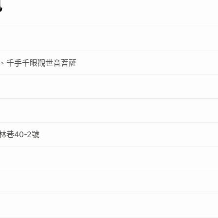
訊
、千手千眼觀世音菩薩
巷40-2號