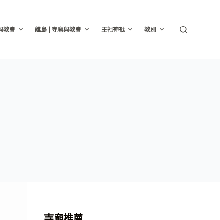
廟與教會
離島 | 寺廟與教會
主祀神祇
教別
寺廟推薦