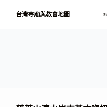
跳
至
台灣寺廟與教會地圖
北
主
要
內
容