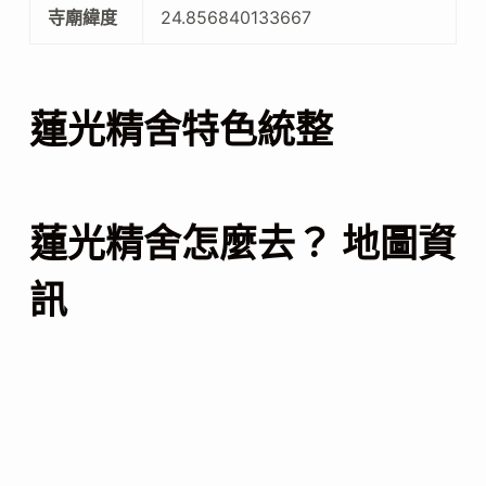
寺廟緯度
24.856840133667
蓮光精舍特色統整
蓮光精舍怎麼去？ 地圖資
訊