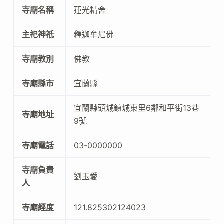
寺廟名稱
蓮光精舍
主祀神祇
釋迦牟尼佛
寺廟教別
佛教
寺廟縣市
宜蘭縣
宜蘭縣頭城鎮城東里6鄰和平街13巷
寺廟地址
9號
寺廟電話
03-0000000
寺廟負責
劉玉愛
人
寺廟經度
121.825302124023