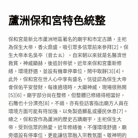
蘆洲保和宮特色統整
保和宮是新北市蘆洲地區著名的廟宇和市定古蹟，主祀
為保生大帝，香火鼎盛，吸引眾多信眾前來參拜[2]。保
生大帝本名吳夲（音ㄊㄠ），自宋朝以來就是名醫濟世
救貧，神威顯赫，後追封帝號。近年來保和宮重新修
繕，環境舒適，並設有機車停車位，鬧中取靜[3][4]。
此外，保和宮在世人心中享有盛名，信徒認為保生大帝
會保佑平安發財，每逢遶境時，大顯神威，現場很熱鬧
[5][6]。廟宇部分尚在整修，但整體已修繕得相當好，
石雕也十分漂亮[8]。不過，亦有些訪客指出廟方人員在
環境方面可能有待加強，以免製造髒亂或擾民休息[7]。
總之，保和宮作為蘆洲的歷史古蹟廟宇，主祀保生大
帝，受到信眾的熱愛。近年修繕後，不僅環境舒適，廟
旁還設有停車位，更能讓信眾融入宗教氛圍。敬神明的