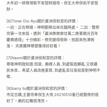
大年初一排隊領取平安發財錢母，保生大帝保佑平安發
財。
[6]Timer Dio Ryu關於蘆洲保和宮的評價：
一訪：正在修繕，神明都移出來在臨時處。 二訪：整修
完第一次來逛，遇到「蘆洲樂樂樂甘萬二將軍開光百年
慶典遶境」十分精彩，修完變得很新，拍起來色澤俐
落。 天將團神尊塑像得好好看！
[7]Naomi關於蘆洲保和宮的評價：
尊敬神明我知道.但是.. 廟裡人員..到處製造髒亂.又很擾
民休息... 希望人員改進素質..到處亂丟垃圾就是對神明不
敬..
[8]barry liu關於蘆洲保和宮的評價：
市定古蹟,主要侍奉保生大帝,20210510看已經整修的很
好了。廟的石雕很漂亮。