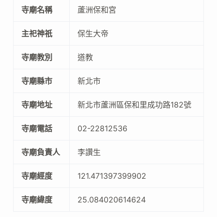
寺廟名稱
蘆洲保和宮
主祀神祇
保生大帝
寺廟教別
道教
寺廟縣市
新北市
寺廟地址
新北市蘆洲區保和里成功路182號
寺廟電話
02-22812536
寺廟負責人
李讚生
寺廟經度
121.471397399902
寺廟緯度
25.084020614624