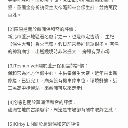
墾，重圕金身祈請保生大帝隨即來台保生計，並佑萬民
百姓。
[2]陳原進關於蘆洲保和宮的評價：
新北市蘆洲地區著名廟宇之一，也是市定古蹟。 主祀
【保生大帝】香火鼎盛，假日前來參拜信眾很多。 有名
的神將廟宇，出巡繞境時非常盛大。 旁邊有菜市場
[3]Teshun yeh關於蘆洲保和宮的評價：
保和宮為地方信仰中心，主供奉保生大帝，近年來重新
修繕，已近完工，廟旁設有機車停車位，環境舒適，近
三民高中捷運站，來蘆洲可以來走走!
[4]양충림關於蘆洲保和宮的評價：
蘆洲在地的古蹟廟宇，周邊是市場卻有鬧中取靜之感！
[5]Kirby LIN關於蘆洲保和宮的評價：