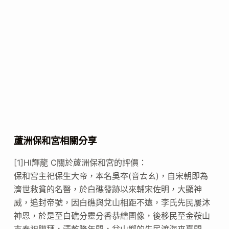
蘆洲保和宮相關分享
[1]Hl輝龍 C關於蘆洲保和宮的評價：
保和宮主祀保生大帝，本名吳夲(音ㄊㄠ)，自宋朝即為
濟世救貧的名醫，於白礁發跡以來輔宋佐明，大顯神
威，追封帝號，因白礁與兌山相距不遠，李氏先民屢沐
神恩，於是至白礁分靈分香恭繪圕像，後移民至金鞍山
寺奉祀膜拜，清乾隆年間，兌山鄉的先民渡海來臺開