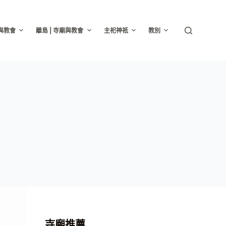
廟與教會
離島 | 寺廟與教會
主祀神祇
教別
寺廟推薦