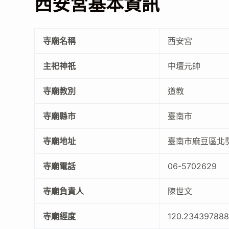
西安宮基本資訊
寺廟名稱
西安宮
主祀神祇
中壇元帥
寺廟教別
道教
寺廟縣市
臺南市
寺廟地址
臺南市麻豆區北勢
寺廟電話
06-5702629
寺廟負責人
陳世文
寺廟經度
120.234397888