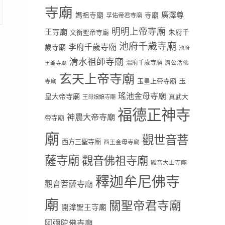
寺廟
廣澤尊
媽祖寺廟
寺廟
孚佑帝君寺廟
明明上帝寺廟
王寺廟
朱府千
文衡聖帝寺廟
池府千歲寺廟
李府千歲寺廟
歲寺廟
池府
清水祖師寺廟
溫府千歲寺廟
濟公活佛
王爺寺廟
玄天上帝寺廟
玉
玉皇上帝寺廟
寺廟
瑤池金母寺廟
皇大帝寺廟
真武大
王母娘娘寺廟
福德正神寺
神農大帝寺廟
帝寺廟
廟
觀世音菩
西方三聖寺廟
西王金母寺廟
薩寺廟
觀音佛祖寺廟
觀音大士寺廟
釋迦牟尼佛寺
觀音菩薩寺廟
廟
關聖帝君寺廟
開漳聖王寺廟
阿彌陀佛寺廟