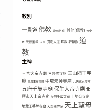
教別
佛教
一貫道
其他(儒教)
其他(佛教)
天帝
道
彌勒大道
理教
軒轅教
天德聖教
天道
教
教
主神
三山國王寺
三官大帝寺廟
三寶佛寺廟
廟
中壇元帥寺廟
九天玄女寺廟
三府王爺寺廟
五府千歲寺廟
保生大帝寺廟
北
極玄天上帝寺廟
土地公寺廟
吳府千歲寺廟
天上聖母
地藏王菩薩寺廟
大眾爺寺廟