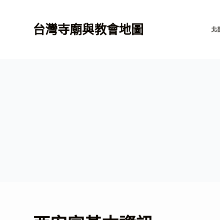
跳
至
台灣寺廟與教會地圖
北
主
要
內
容