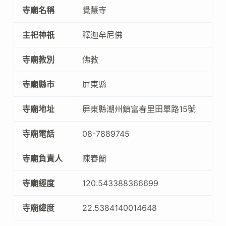
寺廟名稱
覺慧寺
主祀神祇
釋迦牟尼佛
寺廟教別
佛教
寺廟縣市
屏東縣
寺廟地址
屏東縣潮州鎮富春里田單路15號
寺廟電話
08-7889745
寺廟負責人
陳春蘭
寺廟經度
120.543388366699
寺廟緯度
22.5384140014648