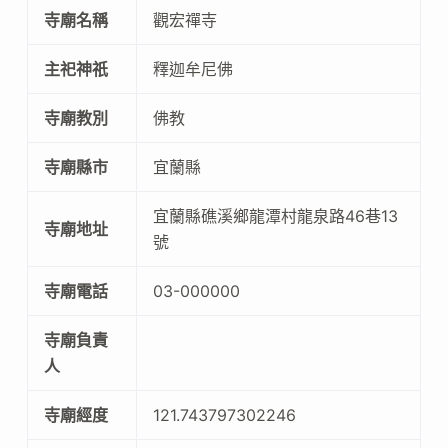
寺廟名稱
觀宏禪寺
主祀神祇
釋迦牟尼佛
寺廟教別
佛教
寺廟縣市
宜蘭縣
宜蘭縣礁溪鄉龍潭村龍泉路46巷13
寺廟地址
號
寺廟電話
03-000000
寺廟負責
人
寺廟經度
121.743797302246