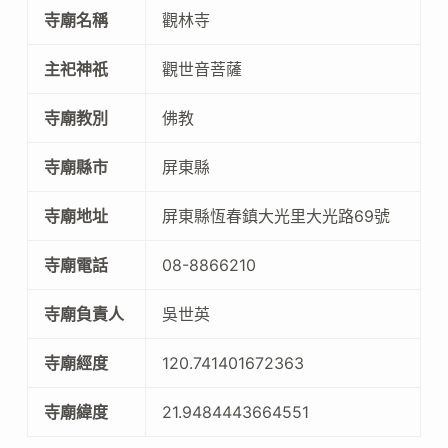
寺廟名稱
觀林寺
主祀神祇
觀世音菩薩
寺廟教別
佛教
寺廟縣市
屏東縣
寺廟地址
屏東縣恆春鎮大光里大光路69號
寺廟電話
08-8866210
寺廟負責人
吳世英
寺廟經度
120.741401672363
寺廟緯度
21.9484443664551