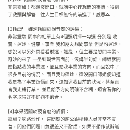
非常靈驗！都還沒開口、就講中心裡想問的事情、得到
了救贖與解答！往人生目標無悔的前進了！感恩🙏 …
[3]我是一碗泡麵關於觀音廟的評價：
非常靈驗 問事的紅單上有4個選項擇一勾選 分別是 收
驚、運途、健康、事業 我和朋友想問事業 但是勾運途，
想說可以另外問看看財運、姻緣 ，但主要是想問事業。
奇妙的來了 一坐到觀世音面前，沒講半句話，師姐就開
始指點我的事業運，並且給我事業的方向，而且說中了
很多目前的情況。 而且我勾運途，還沒開口師姐便知道
我是為了事業煩惱而來，還知道我目前的狀況，甚至直
言我走錯行業。 並且給予方向明確不含糊，還會看你的
名字取得好不好適不適合。
[4]李采語關於觀音廟的評價：
靈驗？網路炒作， 這間廟的廟公跟櫃檯人員非常不友
善，問他們問題口氣很差又不耐煩，如果不想作就辭職