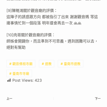
[9]陳曉鴻關於觀音廟的評價：
這陣子的誘惑跟方向 都被指引了出來 謝謝觀音媽 等這
邊事情忙到一個段落 明年還會再去一次 🙏🙏
[10]肉哥關於觀音廟的評價：
師姊會開闢你，而且準到不可思義，遇到困難可以去，
絕對有幫助
# 觀音佛祖寺廟
# 道教
# 臺南市道教
# 臺南市寺廟
Post Views:
423
上一
下一