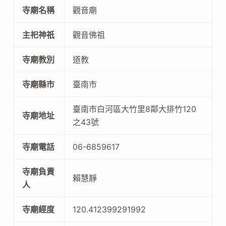
寺廟名稱
觀音廟
主祀神祇
觀音佛祖
寺廟教別
道教
寺廟縣市
臺南市
臺南市白河區大竹里8鄰大排竹120
寺廟地址
之43號
寺廟電話
06-6859617
寺廟負責
賴慧靜
人
寺廟經度
120.412399291992