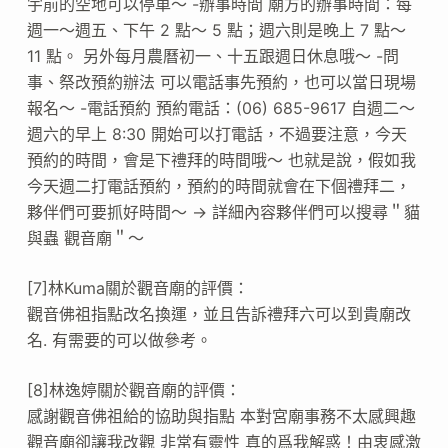
宇前的空地可以停車～ -辦事時間 廟方的辦事時間：每
週一～週五、下午 2 點～ 5 點；週六則是晚上 7 點～
11 點。 另外每月農曆初一、十五跟週日休息哦～ -問
事、祭改預約辦法 可以電話事先預約，也可以當日現場
報名～ -電話預約 預約電話：(06) 685-9617 自週二～
週六的早上 8:30 開始可以打電話，不過要注意，今天
預約的時間，會是下禮拜的時間哦～ 也就是說，假如我
今天週二打電話預約，預約的時間就會在下個禮拜二，
夥伴們可要抓好時間～ → 詳細內容夥伴們可以搜尋＂貓
與蟲 觀音廟＂～
[7]林Kuma關於觀音廟的評價：
觀音佛祖指點改名換運，並且告訴禮拜六可以到貴廟改
名. 有需要的可以做參考。
[8]林逸婷關於觀音廟的評價：
感謝觀音佛祖給的協助與指點 本對宮廟事務不太感興趣
觀音廟卻讓我改觀 非常有靈性 真的爲我解惑！由衷感激