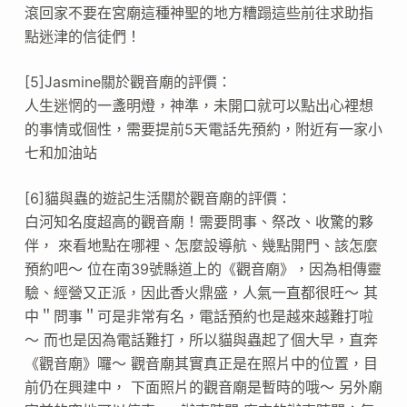
滾回家不要在宮廟這種神聖的地方糟蹋這些前往求助指
點迷津的信徒們！
[5]Jasmine關於觀音廟的評價：
人生迷惘的一盞明燈，神準，未開口就可以點出心裡想
的事情或個性，需要提前5天電話先預約，附近有一家小
七和加油站
[6]貓與蟲的遊記生活關於觀音廟的評價：
白河知名度超高的觀音廟！需要問事、祭改、收驚的夥
伴， 來看地點在哪裡、怎麼設導航、幾點開門、該怎麼
預約吧～ 位在南39號縣道上的《觀音廟》，因為相傳靈
驗、經營又正派，因此香火鼎盛，人氣一直都很旺～ 其
中＂問事＂可是非常有名，電話預約也是越來越難打啦
～ 而也是因為電話難打，所以貓與蟲起了個大早，直奔
《觀音廟》囉～ 觀音廟其實真正是在照片中的位置，目
前仍在興建中， 下面照片的觀音廟是暫時的哦～ 另外廟