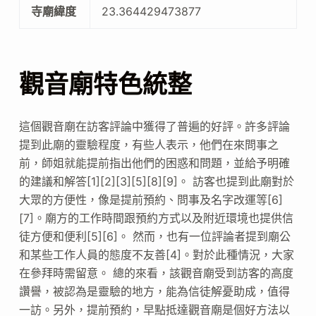
寺廟緯度
23.364429473877
觀音廟特色統整
這個觀音廟在訪客評論中獲得了普遍的好評。許多評論
提到此廟的靈驗程度，有些人表示，他們在來問事之
前，師姐就能提前指出他們的困惑和問題，並給予明確
的建議和解答[1][2][3][5][8][9]。 訪客也提到此廟對於
大眾的方便性，像是提前預約、問事及名字改運等[6]
[7]。廟方的工作時間跟預約方式以及附近環境也提供信
徒方便和便利[5][6]。 然而，也有一位評論者提到廟公
和某些工作人員的態度不友善[4]。對於此種情況，大家
在參拜時需留意。 總的來看，該觀音廟受到訪客的高度
讚譽，被認為是靈驗的地方，能為信徒解憂助成，值得
一訪。另外，提前預約，早點抵達觀音廟是個好方法以