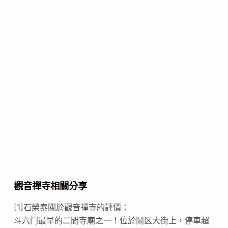
觀音禪寺相關分享
[1]石榮泰關於觀音禪寺的評價：
斗六门最早的二間寺廟之一！位於鬧区大街上，停車超