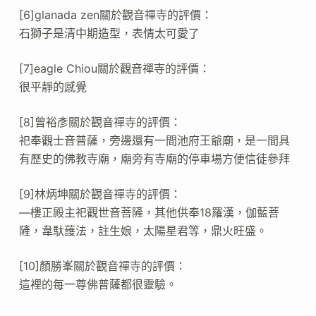
[6]glanada zen關於觀音禪寺的評價：
石獅子是清中期造型，表情太可愛了
[7]eagle Chiou關於觀音禪寺的評價：
很平靜的感覺
[8]曾裕彥關於觀音禪寺的評價：
祀奉觀士音普薩，旁邊還有一間池府王爺廟，是一間具
有歷史的佛教寺廟，廟旁有寺廟的停車場方便信徒參拜
[9]林炳坤關於觀音禪寺的評價：
—樓正殿主祀觀世音菩隡，其他供奉18羅漢，伽藍菩
隡，韋馱䕶法，註生娘，太陽星君等，鼎火旺盛。
[10]顏勝峯關於觀音禪寺的評價：
這裡的每一尊佛普薩都很靈驗。