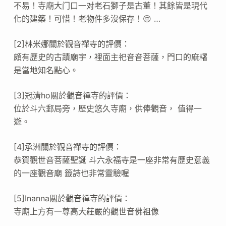
不易！寺廟大门口一对老石獅子是古董！其餘皆是現代
化的建築！可惜！老物件多沒保存！😔 …
[2]林米娜關於觀音禪寺的評價：
頗有歷史的古蹟廟宇，裡面主祀音音菩薩，門口的麻糬
是當地知名點心。
[3]冠清ho關於觀音禪寺的評價：
位於斗六郵局旁，歷史悠久寺廟，供俸觀音， 值得一
遊。
[4]承洲關於觀音禪寺的評價：
恭賀觀世音菩薩聖誕 斗六永福寺是一座非常有歷史意義
的一座觀音廟 籤詩也非常靈驗喔
[5]Inanna關於觀音禪寺的評價：
寺廟上方有一尊高大莊嚴的觀世音佛祖像