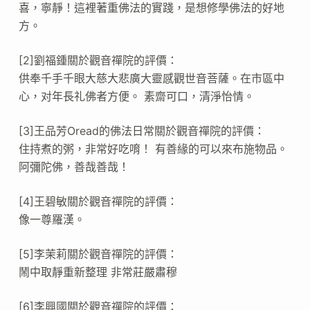
喜，寧靜！這裡著重佛法的實踐，是想修學佛法的好地
方。
[2]劉福鍾關於觀音禪院的評價：
供奉千手千眼大慈大悲廣大靈感觀世音菩薩。在市區中
心，对年長礼佛者方便。 素齋可口，清淨怡情。
[3]王品芳Oread的佛法日常關於觀音禪院的評價：
住持煮的粥，非常好吃唷！ 有善緣的可以來布施物品。
阿彌陀佛，善哉善哉！
[4]王碧敏關於觀音禪院的評價：
像一尊羅漢。
[5]李茉莉關於觀音禪院的評價：
鬧中取靜重新整理 非常莊嚴肅穆
[6]李興國關於觀音禪院的評價：