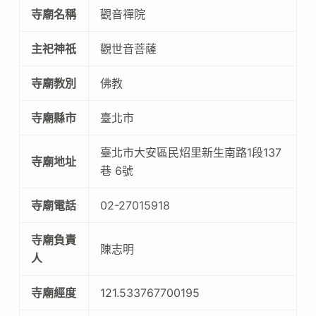
寺廟名稱
觀音禪院
主祀神祇
觀世音菩薩
寺廟教別
佛教
寺廟縣市
臺北市
臺北市大安區民炤里新生南路1段137
寺廟地址
巷 6號
寺廟電話
02-27015918
寺廟負責
陳志明
人
寺廟經度
121.533767700195