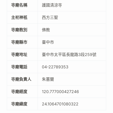
寺廟名稱
護國清涼寺
主祀神祇
西方三聖
寺廟教別
佛教
寺廟縣市
臺中市
寺廟地址
臺中市太平區長龍路3段259號
寺廟電話
04-22789353
寺廟負責人
朱蕙蘭
寺廟經度
120.777000427246
寺廟緯度
24.1064701080322