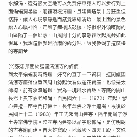
水解渴，還有很大空地可以免費停車讓人可以步行到上
面蝙蝠洞尋幽，廟裡環境清幽，且建築造景十分莊重但
恬靜，讓人心境寧靜進而感覺思維清透，最上面的景色
讓人心曠神怡，走到了鐘樓與鼓樓，好似跟外頭喧鬧的
山區隔了一個屏蔽，山風間十分的寧靜裡吹起風鈴如此
悅耳，我想這個就是所謂的緣分吧，讓我參觀了這麼棒
的寺廟❤
[2]張忠邦關於護國清涼寺的評價：
到太平蝙蝠洞時路過，好奇的查了一下資料，這間護國
清涼寺座落位置四周山勢起伏看似蓮花寶座，也像是太
師椅，前有溪流通過，實為一塊風水寶地。寺院的開山
長老上煮下雲老和尚，自民國六十一（1972）年起，發
心建造一座專門打佛七、長年念佛之淨土道場，最後於
民國七十二（1983）年正式起開山建寺，隔年開辦了淨
土專宗佛學院。整座寺內建築以品字形佈局，是仿明朝
的古寺廟而建。自大雄寶殿、地藏殿、四天王殿、文殊