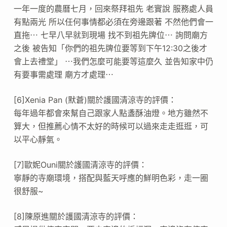
一年一度的農曆七月，回來祭拜祖先 老實說 服務處人員
有點兩光 所以任何事情都必須在旁邊跟著 不然他們會一
直拖⋯ 七早八早就到現場 找不到祖先牌位⋯ 詢問廟方
之後 被告知「你們的祖先牌位要等到下午12:30之後才
會上去禮堂」 ⋯我們怎麼可能要等這麼久 並告知家中仍
有要事需處理 廟方才處理⋯
[6]Xenia Pan (默蒼)關於護國清涼寺的評價：
每年過年都會來幫自己跟家人點盞酥油燈。地方雖然不
算大，但推薦心情不太好的時候可以過來走走逛逛，可
以平心靜氣。
[7]歐妮Ouni關於護國清涼寺的評價：
寧靜的寺廟環境，搭配與藍天呼應的鮮明色彩，走一圈
很舒服~
[8]陳原進關於護國清涼寺的評價：