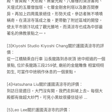
殿、普賢殿、大悲殿、無量光殿、八層樓的清涼書苑、
天壇式的五層僧伽塔、七層金剛舍利塔以及數百間寮
房。再加上四周風景絕佳，形勢天成，參訪者無不嘖嘖
稱奇。在清涼寺落成之後，更帶動了附近區域的開發，
使太平市頭汴坑成了觀光勝地，而清涼寺也成為中部最
著名的佛教景點之一。
[3]Kiyoshi Studio Kiyoshi Chang關於護國清涼寺的評
價：
從一江橋騎乘自行車 沿長龍路到赤崁頂 途中經過的一個
景點, 位於長龍路三段259號, 廟前的金龍雕像 相當栩栩
如生, 可當作中途稍作休息的一個景點。
[4]Hatsuhana Liu關於護國清涼寺的評價：
到訪日是週日，大門沒有開，我們走斜坡上去~ 每個大
殿都有做超大紗門，可見小黑蚊很擾信徒🤣 …
[5]Leo Lee關於護國清涼寺的評價：