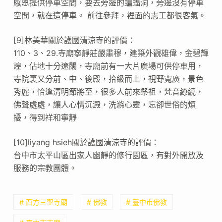
感恩提供停車空間，要去旁邊的蝙蝠洞，旁邊沒有停車
空間，就在這停車。 前往參拜，裡面的志工都很客氣。
[9]林美華關於護國清涼寺的評價：
110、3、29.寺廟寧靜莊嚴肅穆，建築外觀雄偉，金碧輝
煌，佔地十分遼闊，寺廟前有一大片廣場可供停車用，
寺院裏又分前、中、後殿，拾級而上，視野寬廣，景色
秀麗，恰逢清明節將至，很多人前來祭祖，梵音繚繞，
佛聲處處，讓人心情沉澱，洗滌心靈，忘卻世俗的煩
擾，得到祥和寧靜
[10]liyang hsieh關於護國清涼寺的評價：
台中市太平山區出家人幽靜的修行園區，有對外開放及
服務的宗教團體。
# 西方三聖寺廟
# 佛教
# 臺中市佛教