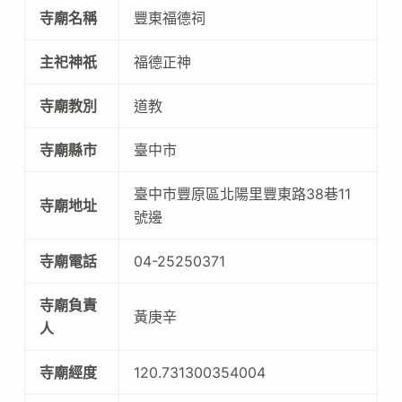
寺廟名稱
豐東福德祠
主祀神祇
福德正神
寺廟教別
道教
寺廟縣市
臺中市
臺中市豐原區北陽里豐東路38巷11
寺廟地址
號邊
寺廟電話
04-25250371
寺廟負責
黃庚辛
人
寺廟經度
120.731300354004