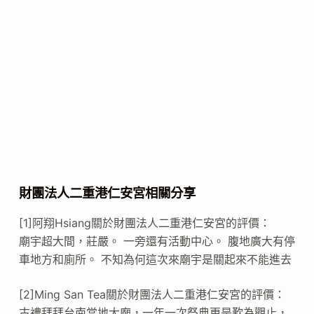
財團法人二重港仁安宮相關分享
[1]阿翔Hsiang關於財團法人二重港仁安宮的評價：
廟宇超大間，莊嚴。 一旁還有活動中心。 腹地廣大有停
車地方和廁所。 不知為何這次來廟宇是關起來不能進去
[2]Ming San Tea關於財團法人二重港仁安宮的評價：
古禮拜拜台南當地大廟，一年一次祭典更是歎為觀止，