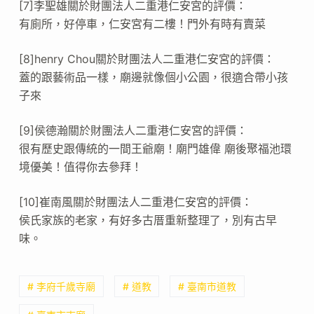
[7]李聖雄關於財團法人二重港仁安宮的評價：
有廁所，好停車，仁安宮有二樓！門外有時有賣菜
[8]henry Chou關於財團法人二重港仁安宮的評價：
蓋的跟藝術品一樣，廟邊就像個小公園，很適合帶小孩
子來
[9]侯德瀚關於財團法人二重港仁安宮的評價：
很有歷史跟傳統的一間王爺廟！廟門雄偉 廟後聚福池環
境優美！值得你去參拜！
[10]崔南風關於財團法人二重港仁安宮的評價：
侯氏家族的老家，有好多古厝重新整理了，別有古早
味。
# 李府千歲寺廟
# 道教
# 臺南市道教