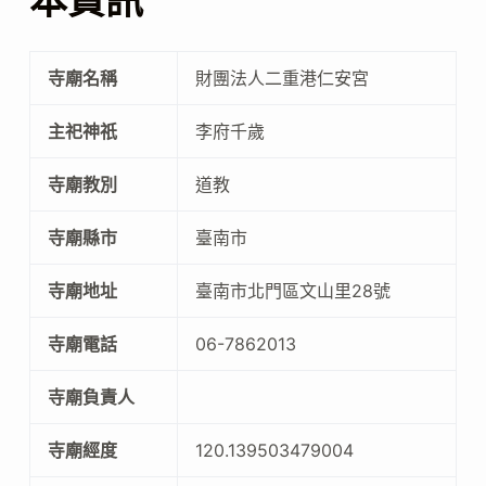
本資訊
寺廟名稱
財團法人二重港仁安宮
主祀神祇
李府千歲
寺廟教別
道教
寺廟縣市
臺南市
寺廟地址
臺南市北門區文山里28號
寺廟電話
06-7862013
寺廟負責人
寺廟經度
120.139503479004