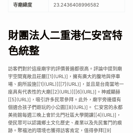
寺廟緯度
23.2436408996582
財團法人二重港仁安宮特
色統整
訪客們對於這座廟宇的評價普遍都很高。評論中提到廟
宇空間寬敞且莊嚴[[1](URL)]，擁有廣大的腹地與停車
場、廁所設施[[1](URL)][[7](URL)]，並且是台南當地一
座具有代表性的大廟[[2](URL)][[6](URL)]。神威顯赫
[[5](URL)]，吸引許多民眾參拜。此外，廟宇旁邊還有
個適合孩子們遊玩的小公園[[8](URL)]。 仁安宮的永都
美術館每週三晚上會於北門社區大學開課[[4](URL)]，
使民眾可以認識鄉土文化歷史、產業以及先民奮鬥的痕
跡。聚福池的環境也獲得訪客肯定，值得參拜[[9]