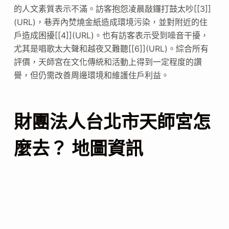
的人文素質表示不滿。訪客抱怨凌晨敲鑼打鼓太吵[[3]]
(URL)，巷弄內焚燒金紙造成環境污染，並對附近的住
戶造成困擾[[4]](URL)。也有訪客表示受到噪音干擾，
尤其是唱歌太大聲和越夜又難聽[[6]](URL)。綜合所有
評價，天師宮在文化傳統和活動上得到一定程度的讚
譽，但仍需改善周邊環境和維護住戶利益。
財團法人台北市天師宮怎
麼去？ 地圖資訊