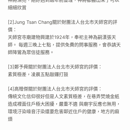
細細欣賞
[2]Jung Tsan Chang關於財團法人台北市天師宮的評
價：
天師宮寺廟建物興建於1924年，奉祀主神為嗣漢張天
師。 每週三晚上七點，提供免費的問事服務，會恭請天
師降鸞為眾信徒服務。
[3]鄭予舜關於財團法人台北市天師宮的評價：
素質極差，凌晨五點敲鑼打鼓
[4]高贈傑關於財團法人台北市天師宮的評價：
傳統文化信仰很好但是人文素質極差，在巷弄焚燒金紙
造成裡面住戶極大困擾，嚴重不適 與廟宇反應也無用，
環境汙染噪音汙染還要危害鄰近住戶的健康，地方的麻
煩