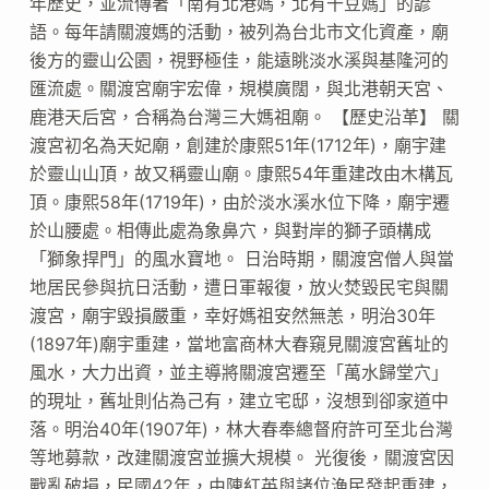
年歷史，並流傳著「南有北港媽，北有干豆媽」的諺
語。每年請關渡媽的活動，被列為台北市文化資產，廟
後方的靈山公園，視野極佳，能遠眺淡水溪與基隆河的
匯流處。關渡宮廟宇宏偉，規模廣闊，與北港朝天宮、
鹿港天后宮，合稱為台灣三大媽祖廟。 【歷史沿革】 關
渡宮初名為天妃廟，創建於康熙51年(1712年)，廟宇建
於靈山山頂，故又稱靈山廟。康熙54年重建改由木構瓦
頂。康熙58年(1719年)，由於淡水溪水位下降，廟宇遷
於山腰處。相傳此處為象鼻穴，與對岸的獅子頭構成
「獅象捍門」的風水寶地。 日治時期，關渡宮僧人與當
地居民參與抗日活動，遭日軍報復，放火焚毀民宅與關
渡宮，廟宇毀損嚴重，幸好媽祖安然無恙，明治30年
(1897年)廟宇重建，當地富商林大春窺見關渡宮舊址的
風水，大力出資，並主導將關渡宮遷至「萬水歸堂穴」
的現址，舊址則佔為己有，建立宅邸，沒想到卻家道中
落。明治40年(1907年)，林大春奉總督府許可至北台灣
等地募款，改建關渡宮並擴大規模。 光復後，關渡宮因
戰亂破損，民國42年，由陳紅英與諸位漁民發起重建，