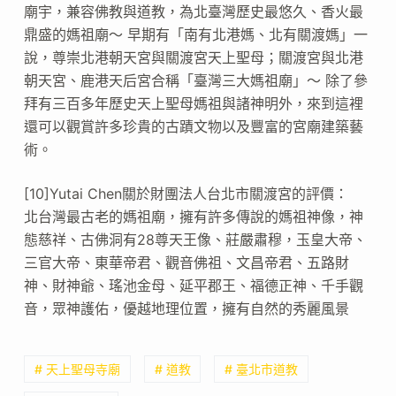
廟宇，兼容佛教與道教，為北臺灣歷史最悠久、香火最
鼎盛的媽祖廟～ 早期有「南有北港媽、北有關渡媽」一
說，尊崇北港朝天宮與關渡宮天上聖母；關渡宮與北港
朝天宮、鹿港天后宮合稱「臺灣三大媽祖廟」～ 除了參
拜有三百多年歷史天上聖母媽祖與諸神明外，來到這裡
還可以觀賞許多珍貴的古蹟文物以及豐富的宮廟建築藝
術。
[10]Yutai Chen關於財團法人台北市關渡宮的評價：
北台灣最古老的媽祖廟，擁有許多傳說的媽祖神像，神
態慈祥、古佛洞有28尊天王像、莊嚴肅穆，玉皇大帝、
三官大帝、東華帝君、觀音佛祖、文昌帝君、五路財
神、財神爺、瑤池金母、延平郡王、福德正神、千手觀
音，眾神護佑，優越地理位置，擁有自然的秀麗風景
# 天上聖母寺廟
# 道教
# 臺北市道教