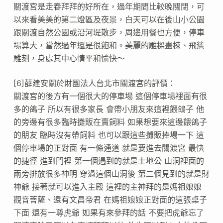
關渡宮是走春拜拜的好所在，過年期間比較晚關閉，可
以來看美美的第二燈區及夜景，白天可以在後山小公園
跟關渡自然公園或沿河堤散步，周邊用餐也方便，停車
場算大，當然過年還是很飽和。美麗的雕樑畫棟、飛簷
雕刻，身處其中心情平和愉快～
[6]薛建安關於財團法人台北市關渡宮的評價：
關渡宮的後方有一個很大的停車場 這個停車場裡面有很
多的鴿子 所以有很多家長 會帶小朋友來這裡餵鴿子 他
的旁邊有很多臨時攤販在賣飼料 如果想要來這邊餵鴿子
的朋友 臨時沒有帶飼料 也可以跟這些攤販捧場一下 這
個停車場的正對面 有一條通道 就是要進去關渡宮 最快
的捷徑 進到門裡 第一個遇到的就是土地公 山洞裡面的
兩旁排放很多神明 穿過這個山洞後 第二個見到的就是財
神爺 接著就可以進入主殿 這裡的主神拜的是媽祖娘娘
觀音菩薩、還有文昌帝君 在媽祖娘娘正對面的這張桌子
下面 還有一尊虎爺 如果有來參拜的話 不要把虎爺忘了