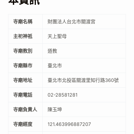
本資訊
寺廟名稱
財團法人台北市關渡宮
主祀神祇
天上聖母
寺廟教別
道教
寺廟縣市
臺北市
寺廟地址
臺北市北投區關渡里知行路360號
寺廟電話
02-28581281
寺廟負責人
陳玉坤
寺廟經度
121.463996887207