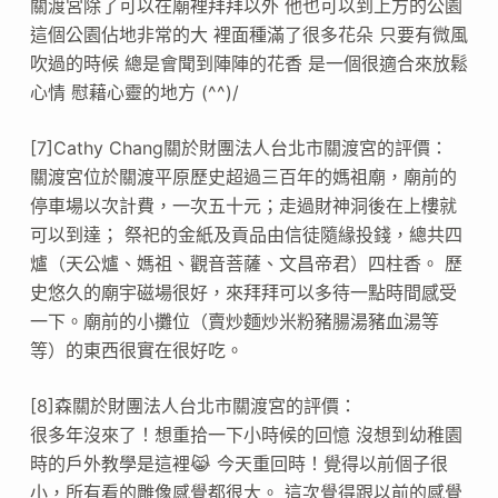
關渡宮除了可以在廟裡拜拜以外 他也可以到上方的公園
這個公園佔地非常的大 裡面種滿了很多花朵 只要有微風
吹過的時候 總是會聞到陣陣的花香 是一個很適合來放鬆
心情 慰藉心靈的地方 (^^)/
[7]Cathy Chang關於財團法人台北市關渡宮的評價：
關渡宮位於關渡平原歷史超過三百年的媽祖廟，廟前的
停車場以次計費，一次五十元；走過財神洞後在上樓就
可以到達； 祭祀的金紙及貢品由信徒隨緣投錢，總共四
爐（天公爐、媽祖、觀音菩薩、文昌帝君）四柱香。 歷
史悠久的廟宇磁場很好，來拜拜可以多待一點時間感受
一下。廟前的小攤位（賣炒麵炒米粉豬腸湯豬血湯等
等）的東西很實在很好吃。
[8]森關於財團法人台北市關渡宮的評價：
很多年沒來了！想重拾一下小時候的回憶 沒想到幼稚園
時的戶外教學是這裡😹 今天重回時！覺得以前個子很
小，所有看的雕像感覺都很大。 這次覺得跟以前的感覺