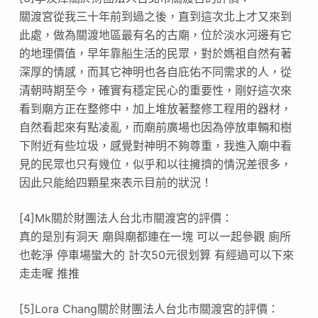
關渡宮從我三十年前到過之後，直到這次北上才又來到
此處，做為關渡地區最有名的古廟，位於淡水河邊有它
的地理價值，早年靠船生活的民眾，對於媽祖自然有著
深厚的情感，而其它神明也各自庇佑不同需求的人，從
清朝時期至今，確實有穩定民心的重要性，剛好這次來
看到廟方正在整修中，加上堆放著整修工程用的器材，
自然看起來有點凌亂，而廟前廣場也因為停放車輛和樹
下附近有些垃圾，感覺對神明不夠尊重，我進入廟中看
見的民眾也只有幾位，似乎和以往擁擠的情況差很多，
因此只能給四顆星來表示目前的狀況！
[4]Mk關於財團法人台北市關渡宮的評價：
真的是別有洞天 廟與廟都連在一塊 可以一起參觀 廁所
也乾淨 停車場蠻大的 計次50元很划算 有經過可以下來
走走喔 推推
[5]Lora Chang關於財團法人台北市關渡宮的評價：