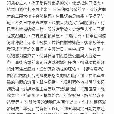
知貪心之人，為了想得到更多的米，便想把洞口挖大，
結果山洞從此不再出米。 日軍佔領台灣前夕，關渡宮廟
旁的三顆大榕樹突然枯死，村民認為是凶兆，便提早防
範，不久日軍果真攻來，並放火焚燒民宅與關渡宮，村
民早有準備逃過一劫，關渡宮雖被大火燒毀大半，但媽
祖安然無恙，只有臉部被薰黑。 二戰期間，日軍在關渡
河畔停數十架水上飛機，並藉由樹林遮蔽，後來被美軍
發現成了轟炸的目標，空襲當日，空中出現一名女子，
以裙擺撥開炸彈，使其掉落關渡自然公園與大度路一
帶，事後信眾前來關渡宮感謝媽祖庇佑，卻發現媽祖龍
袍外有焦黑痕跡，紛紛感謝媽祖的庇佑。 【請關渡媽】
關渡宮的為北台灣歷史最悠久的媽祖廟，加上神蹟與靈
驗的事蹟的流傳，聲名遠播，也吸引著各地村落前來迎
請媽祖，迎請媽祖主要有以下幾種原因：平定瘟疫、驅
除蟲害、祈雨防災、抵禦外患、祈安賜福、解除地方不
靖等等。 請關渡媽的活動已有百年以上，許多村落逐漸
發展成「年例」的習俗，以每三到五年固定日期前來迎