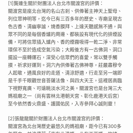
[1]龔連生關於財團法人台北市關渡宮的評價：
關渡宮是座北台灣的名山古剎、供俸著主神天上聖母、
列位眾神明等，迄今已有三百多年的歷史、寺廟呈現古
色古香、清幽寧謐，燒香膜拜、上達天聽感無不通，與
眾不同的是每個香爐的周邊、都裝設有現代化的排煙設
備，可將信眾插入爐內、香的煙霧吸得一乾二淨、非常
環保不至於造成空氣污染；大殿後方有一古佛洞、洞口
擺設一座轉運石，深受心信眾們的喜愛，常以雙手觸
摸，祈求好運到。洞穴內供俸著古佛神尊，莊嚴肅穆令
人起敬，通風良好的走道、清涼舒適，行走至另一端即
是千手千眼觀世音菩薩法像、與四大天王，這裡居高臨
下視野寬廣、可遠眺淡水河之美。關渡宮也是台灣三大
媽祖廟之一（尚有雲林北港朝天宮、彰化鹿港天后宮）
至今依然香火鼎盛、護國佑民，入寺參拜心誠則靈！
[2]張龍龍關於財團法人台北市關渡宮的評價：
關渡宮為北台灣歷史最悠久的媽祖廟，距今已有300多