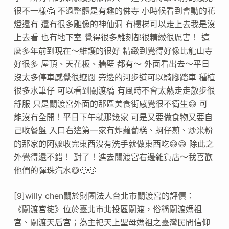
很不一樣🤔 不過整體是有趣的佛寺 小時候看到會動的花
燈還有 還有很多雕像的神仙洞 有樓梯可以走上去我是沒
上去看 也有地下室 覺得很多雕刻都很精緻很厲害！ 這
麼多年前到現在～維護的很好 精緻到覺得好像比龍山寺
好很多 屋頂、天花板、牆壁 都有～ 外面看出去～平日
沒太多停車感覺很遼闊 旁邊的河步道可以騎腳踏車 種植
很多水筆仔 可以看到關渡橋 有風時不會太熱走走散步很
舒服 只是關渡宮外面的那區美食街感覺很不衛生😅 可
能沒有全開！平日下午就那幾家 可是又要做食物又要自
己收餐盤 入口右邊第一家有炸蘿蔔糕、蚵仔煎、炒米粉
的那家的阿嬤收完東西沒有洗手就做東西吃😅😅 除此之
外覺得還不錯！ 對了！進去關渡宮右邊雜貨店～我喜歡
他們的彈珠汽水😋🙂🙂
[9]willy chen關於財團法人台北市關渡宮的評價：
《關渡宮擁》位於臺北市北投區關渡，俗稱關渡媽祖
宮、關渡天后宮；為主祀天上聖母媽祖之臺灣民間信仰