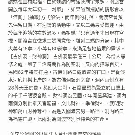
請媽祖回村賜福。由於迎請的村落或廟宇眾多，關渡宮
開放每年大年初一「刈單」，如果碰到撞期的情形會以
「流鬮」(抽籤)方式解決，而年例的村落，關渡宮會預
先保留日期。在迎請的活動中，又以二媽最受歡迎，由
於每年迎請的次數過多，媽祖幾乎只有過年才出現在宮
裡，關渡宮在徵求二媽同意後，雕刻二媽的分身，其中
大尊有15尊，小尊有60餘尊，來滿足各地信眾的需求。
【古佛洞、財神洞】 古佛洞最早僅三十公尺，為僧人靜
修之處，到了日治時期作為防空洞，又向內挖深百尺，
民國62年將其打通，古佛洞路口處放置的石臼，是從淡
水河底打撈上岸的，為古佛洞鎮洞之寶，洞內兩側立有
28尊天王佛像，與四大金剛，石窟盡頭為豎立於山壁上
的千手千眼觀音殿。 財神洞為民國70年開鑿興建，洞內
兩側分別供奉天官賜福、文比財神、季倫財神、武明財
神和萬山財神等神，為進入關渡宮另一路徑，洞內路口
為福德正殿，此兩洞為關渡宮別具特色的石窟。
[3]李汶澤關於財團法人台北市關渡宮的評價：