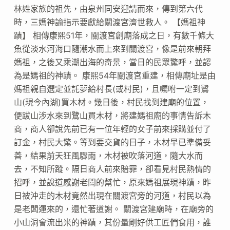
林姓家族的祖先，由泉州同安迎請而來，傳到第六代
時，三媽神諭指示要獻給關渡宮濟世救人。 【媽祖神
蹟】 相傳康熙51年，關渡宮創廟落成之日，有數千條大
魚從淡水河海口隨潮水而上來到關渡宮，像是前來朝拜
媽祖，之後又乘潮出海的奇景，當日的民眾驚呼，並認
為是媽祖的神蹟。 康熙54年關渡宮重建，相傳廟址是由
媽祖親自選定並託夢給村長(或村民)，且囑咐一定到鷺
山(現今內湖)買木材。幾日後，村民找到建廟的位置，
便跋山涉水來到鷺山買木材，將建媽祖廟的事情告訴木
商，商人卻說先前已有一位年輕的女子前來採購並付了
訂金，村民大驚。等到要交貨的日子，木材早已準備妥
善，結果前天狂風驟雨，木材被吹落河道，隨大水而
去，不知所蹤。隔日商人前來賠罪，卻看見村民熱情的
招呼，並說道感謝老闆的幫忙，原來媽祖展現神蹟，昨
日被沖走的木材竟然出現在關渡宮旁的河道，村民以為
是老闆運來的，還忙著道謝。 關渡宮建廟時，在廟旁的
小山洞會流出米的神蹟，其份量剛好供工匠們食用，誰