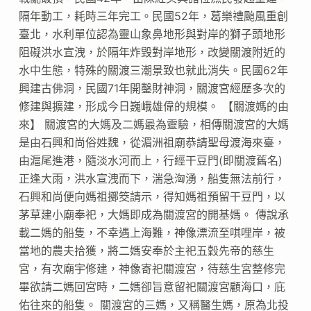
隔年動工，耗時三年完工。民國52年，葛樂禮颱風重創
臺北，水利單位認為靈山象鼻地形與對岸的獅子頭地形
阻礙洪水宣洩，於隔年炸毀對岸地形，改變關渡附近的
水中生態，特殊的關渡三潮景致也就此消失。民國62年
興建古佛洞，民國71年開鑿財神洞，關渡宮經歷多次的
修建與擴建，形成今日巍峨雄偉的規模。 【關渡媽的由
來】 關渡宮的大媽及二媽最為靈驗，相傳關渡宮的大媽
是由石興和尚俗姓魏，從湄洲祖廟恭請聖母渡海來臺，
由滬尾進港，隨淡水河而上，行經干豆門(即關渡舊名)
正逢大雨，洪水宣洩而下，湍急洶湧，船隻無法前行，
石興和尚便向媽祖擲筊請示，得知媽祖預留干豆門，以
茅草建小廟奉祀，大媽即成為關渡宮的開基媽。 傳說承
載二媽的船隻，不幸遇上海難，神像漂流至唭哩岸，被
當地的農夫拾獲，將二媽安奉於主祀五穀先帝的慈生
宮，有次廟宇修建，神像寄祀關渡宮，待慈生宮整修完
畢欲請二媽回宮時，二媽卻旨意留祀關渡宮顧海口，庇
佑往來的船隻。 關渡宮的三媽，又稱醫生媽，原為北投