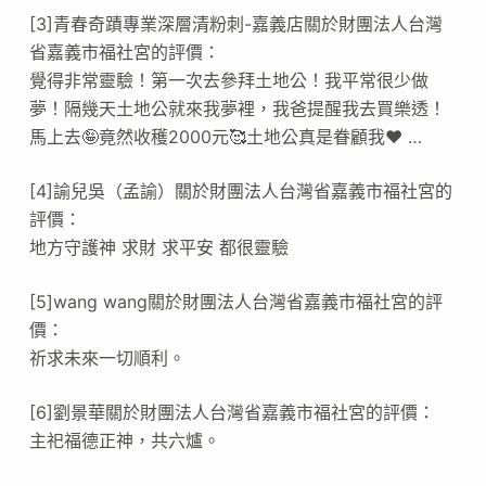
[3]青春奇蹟專業深層清粉刺-嘉義店關於財團法人台灣
省嘉義市福社宮的評價：
覺得非常靈驗！第一次去參拜土地公！我平常很少做
夢！隔幾天土地公就來我夢裡，我爸提醒我去買樂透！
馬上去🤪竟然收穫2000元🥰土地公真是眷顧我❤️ …
[4]諭兒吳（孟諭）關於財團法人台灣省嘉義市福社宮的
評價：
地方守護神 求財 求平安 都很靈驗
[5]wang wang關於財團法人台灣省嘉義市福社宮的評
價：
祈求未來一切順利。
[6]劉景華關於財團法人台灣省嘉義市福社宮的評價：
主祀福德正神，共六爐。