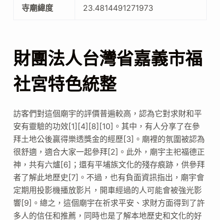
寺廟緯度
23.4814491271973
財團法人台灣省嘉義市福
社宮特色統整
訪客們對這個廟宇的評價普遍較高，認為它對求財和平
安有靈驗的功效[1][4][8][10]。其中，有人分享了在參
拜土地公後贏得樂透獎金的經歷[3]。廟裡的氛圍被認為
很舒適，適合大家一起參拜[2]。此外，廟宇主祀福德正
神，共有六爐[6]；還有平埔族文化的殘存痕跡，供參拜
者了解此地歷史[7]。不過，也有負面資訊指出，廟宇會
定期用投影機播放影片，開車經過的人可能會被強光影
響[9]。總之，這個廟宇在祈求平安、求財方面得到了許
多人的信任和推薦，同時也是了解本地歷史和文化的好