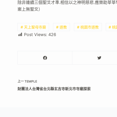
除非連續三個聖爻才準.相信以之神明慈悲.應樂助莘莘
案上無聖爻）
# 天上聖母寺廟
# 道教
# 桃園市道教
# 
Post Views:
426
上一
TEMPLE
財團法人台灣省台北縣玄吉寺新北市寺廟探索