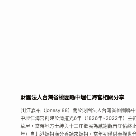
財團法人台灣省桃園縣中壢仁海宮相關分享
[1]江嘉祐（jonesyi88）關於財團法人台灣省桃園
中壢仁海宮創建於清道光6年（1826年~2022年）
草屋，當時地方士紳與十三庄鄉民為感謝觀音庇佑終止械
年）自北港媽祖廟分香請來媽祖，當年初僅供奉觀世