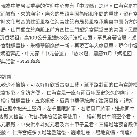
，現為中壢居民重要的信仰中心亦有「中壢媽」之稱。仁海宮是
運而被留下來的廟宇，廟旁的聖蹟亭因為昭和年間的重建，留有
當時文化融合的建築風格仁海宮建築布局與風格承襲自中國南方
格局，山門獨立於廟殿正前方四柱三門塑造富麗堂皇的氛圍。民
千年沉香媽祖」高109公分重達53公斤法相莊嚴，罕見身著官服，頗
海宮雕樑畫棟、朱樓翠閣煥然一新，再現百年大廟風華，現今中
日媽祖壽誕，中元節「中元普渡」「放水燈」農曆11月「媽祖回
動。🙏🙏🏯🏯
的評價：
比較少不擁擠，可以好好欣賞古廟工藝，延平路對面的仁海宮牌
富多彩，參訪方便。 仁海宮是一座有兩百年歷史悠久的廟宇，
，樓宇雕樑畫棟，五彩繽紛，極具中華傳統廟宇建築風格，親近
樓正殿奉祀天上聖母，左千里眼將軍，右順風耳將軍，邊龕同奉
樓後殿大禮堂，供各項集會活動等使用，二樓前殿供奉關聖帝君，
為元辰殿，中央供奉斗姥元君及六十甲子星君。三樓增建觀音殿
嚴。 仁海宮經多次增建整建後，巍峨壯麗，場地寬暢，每座神