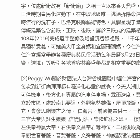
宇，位處新街故有「新街廟」之稱一直以來香火鼎盛
日治時期皇民化運動下，在中壢地區唯一逃過拆除命
時流行的洗石子、巴洛克裝飾藝術特色，具體呈現了
傳統建築包含前殿、正殿、後殿，屬於三殿式的建築
108年(2019)完成屋宇整修及增設沉香媽祖殿，「
具獨特意義，可媲美大甲金身媽和宜蘭珊瑚媽，今仁
仁海宮經常舉辦各種慶典與民俗活動每年農曆3月23
鑾、遶境」等吸引各地香客共襄盛舉都是相當重要的慶典活
[2]Peggy Wu關於財團法人台灣省桃園縣中壢仁海宮
每次到新街廟拜拜都有種淨化心靈的感覺，今天人潮
可停機車，後方也有專屬的汽車停車場，霖雨濟度，豐
立於市區，處於南北要道，外觀氣勢雄偉，屋頂飛簷
它，會發思幽懷古之情。 仁海宮，前殿擺置供桌，一
三官大帝與註生娘娘 ,信徒同沾，崇隆庇佑之恩。一
左供奉神農大帝，右供奉文昌帝君等神位。二樓後殿
奉觀世音菩薩、普賢菩薩、文殊菩薩，神威赫濯法相莊