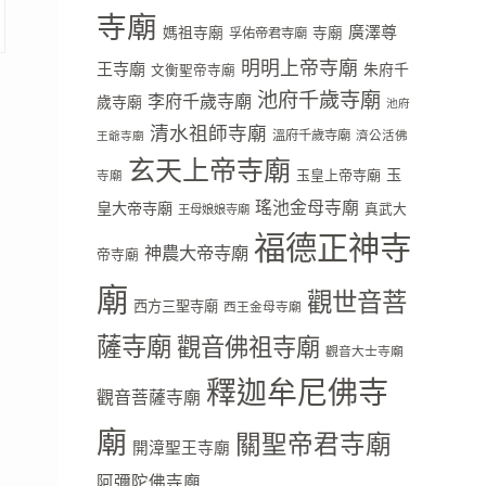
寺廟
廣澤尊
媽祖寺廟
寺廟
孚佑帝君寺廟
明明上帝寺廟
王寺廟
朱府千
文衡聖帝寺廟
池府千歲寺廟
李府千歲寺廟
歲寺廟
池府
清水祖師寺廟
溫府千歲寺廟
濟公活佛
王爺寺廟
玄天上帝寺廟
玉
玉皇上帝寺廟
寺廟
瑤池金母寺廟
皇大帝寺廟
真武大
王母娘娘寺廟
福德正神寺
神農大帝寺廟
帝寺廟
廟
觀世音菩
西方三聖寺廟
西王金母寺廟
薩寺廟
觀音佛祖寺廟
觀音大士寺廟
釋迦牟尼佛寺
觀音菩薩寺廟
廟
關聖帝君寺廟
開漳聖王寺廟
阿彌陀佛寺廟