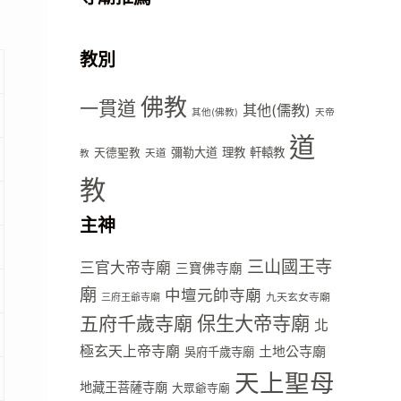
教別
佛教
一貫道
其他(儒教)
其他(佛教)
天帝
道
彌勒大道
理教
軒轅教
天德聖教
天道
教
教
主神
三山國王寺
三官大帝寺廟
三寶佛寺廟
廟
中壇元帥寺廟
九天玄女寺廟
三府王爺寺廟
五府千歲寺廟
保生大帝寺廟
北
極玄天上帝寺廟
土地公寺廟
吳府千歲寺廟
天上聖母
地藏王菩薩寺廟
大眾爺寺廟