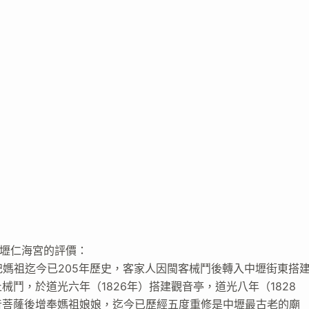
縣中壢仁海宮的評價：
主祀媽祖迄今已205年歷史，客家人因閩客械鬥後轉入中壢街東搭
鬥，於道光六年（1826年）搭建觀音亭，道光八年（1828
音菩蕯後增奉媽祖娘娘，迄今已歷經五度重修是中壢最古老的廟