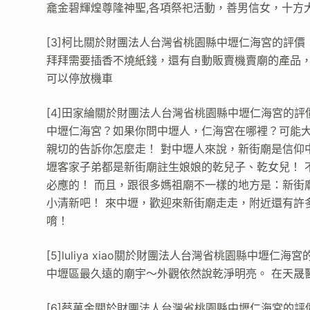
龕金碧輝煌尊隆神聖,各項祭祀活動，善男信女，十方
[3]柯比關於財團法人台灣省桃園縣中壢仁海宮的評價
拜拜需要插香不燒紙錢，還有自動販賣機賣廟的產品
可以停放機車
[4]田家綸關於財團法人台灣省桃園縣中壢仁海宮的評
中壢仁海宮？如果你問中壢人，仁海宮在哪裡？可能
親切的告訴你怎麼走！ 對中壢人來說，新街廟是信仰
壢客家子弟都是新街廟註生娘娘的乾兒子、乾女兒！ 
必應的！ 而且，跟很多媽祖廟不一樣的地方是：新街
小清新吧！ 來中壢，歡迎來新街廟走走，附近還有許
唷！
[5]luliya xiao關於財團法人台灣省桃園縣中壢仁海
中壢區最久遠的廟宇～外觀依然說乾淨明亮。 在天晟
[6]蔡萬金關於財團法人台灣省桃園縣中壢仁海宮的評