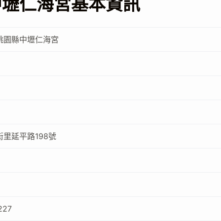
中壢仁海宮基本資訊
桃園縣中壢仁海宮
里延平路198號
227