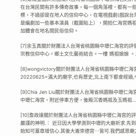
在台灣民間有許多傳奇故事，每一個角落裡，都有一
標，不過卻是在地人的信仰中心，在電視戲劇(戲說台
是編劇加一些基本演員（截圖貼上），開拍仁海宮媽
加體會在地名間民俗信仰。
[7]余玉真關於財團法人台灣省桃園縣中壢仁海宮的評
宗教信仰中心。鄉土文化藝術結合。一樓 媽祖娘娘 。
[8]wongvictory關於財團法人台灣省桃園縣中壢仁
20220625=滿大的廟宇,也有歷史,北上南下都會經過
[9]Chia Jen Liu關於財團法人台灣省桃園縣中壢仁
中壢仁海宮，附近停車方便，後殿沉香媽祖及玉媽祖…
[10]詹政達關於財團法人台灣省桃園縣中壢仁海宮的
嚴謹的神明.： 近日因大學學測到中壢的大廟祈求.先
始知可蓋章增信心.其後大崙崇德宮⋯皆可.我們感恩廟