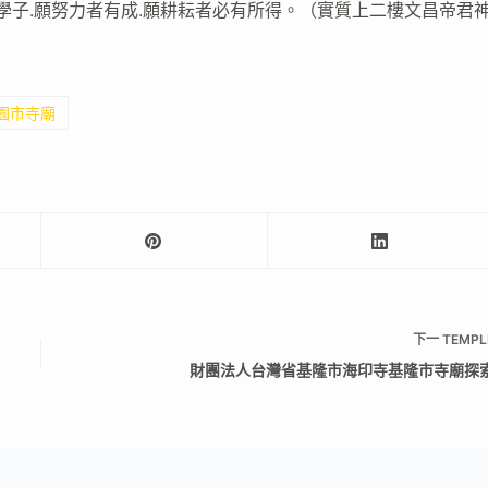
學子.願努力者有成.願耕耘者必有所得。（實質上二樓文昌帝君
桃園市寺廟
下一
TEMPL
財團法人台灣省基隆市海印寺基隆市寺廟探