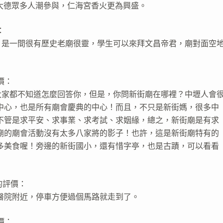
大德眾多人潮參與，仁海宮香火更為興盛。
：
，是一間很有歷史老廟很靈，學生可以來拜文昌帝君，廟對面空
價：
大家都不知道怎麼回答你，但是，你問新街廟在哪裡？中壢人會
中心，也是所有廟會慶典的中心！而且，不只是新街媽，很多中
不管是求平安、求事業、求考試、求姻緣，總之，新街廟是有求
廟的廟會活動沒有太多八家將的影子！也許，這是新街廟特有的
多美食喔！旁邊的新街國小，還有惜字亭，也是古蹟，可以看看
宮的評價：
醫院附近，停車方便過個馬路就走到了。
價：