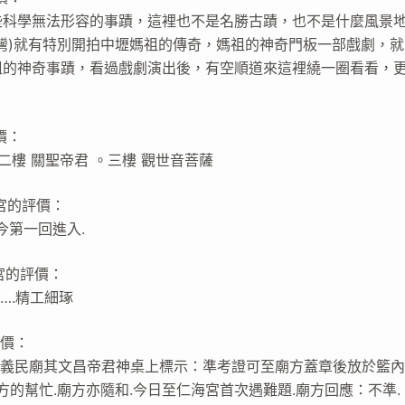
些科學無法形容的事蹟，這裡也不是名勝古蹟，也不是什麼風景
灣)就有特別開拍中壢媽祖的傳奇，媽祖的神奇門板一部戲劇，就
祖的神奇事蹟，看過戲劇演出後，有空順道來這裡繞一圈看看，
價：
二樓 關聖帝君 。三樓 觀世音菩薩
海宮的評價：
,今第一回進入.
海宮的評價：
….精工細琢
評價：
到義民廟其文昌帝君神桌上標示：準考證可至廟方蓋章後放於籃內
方的幫忙.廟方亦隨和.今日至仁海宮首次遇難題.廟方回應：不準.