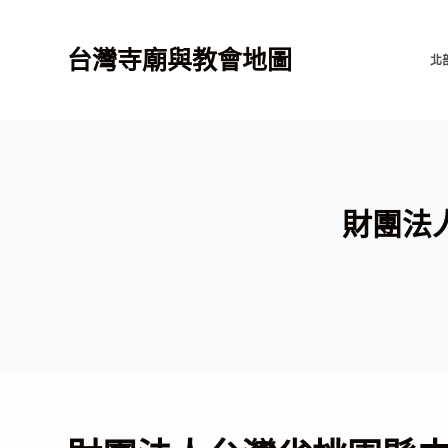
跳
至
台灣寺廟與教會地圖
北
主
要
內
容
財團法