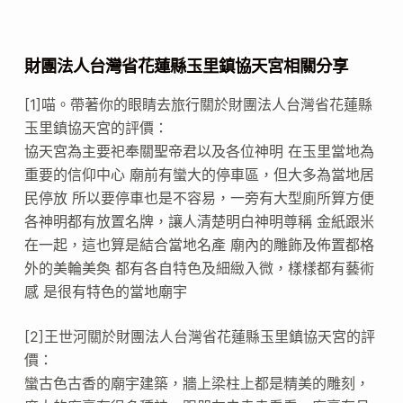
財團法人台灣省花蓮縣玉里鎮協天宮相關分享
[1]喵。帶著你的眼睛去旅行關於財團法人台灣省花蓮縣
玉里鎮協天宮的評價：
協天宮為主要祀奉關聖帝君以及各位神明 在玉里當地為
重要的信仰中心 廟前有蠻大的停車區，但大多為當地居
民停放 所以要停車也是不容易，一旁有大型廁所算方便
各神明都有放置名牌，讓人清楚明白神明尊稱 金紙跟米
在一起，這也算是結合當地名產 廟內的雕飾及佈置都格
外的美輪美奐 都有各自特色及細緻入微，樣樣都有藝術
感 是很有特色的當地廟宇
[2]王世河關於財團法人台灣省花蓮縣玉里鎮協天宮的評
價：
蠻古色古香的廟宇建築，牆上梁柱上都是精美的雕刻，