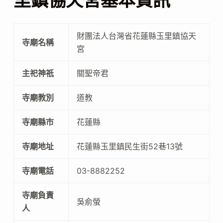
里鎮協天宮基本資訊
財團法人台灣省花蓮縣玉里鎮協天
寺廟名稱
宮
主祀神祇
關聖帝君
寺廟教別
道教
寺廟縣市
花蓮縣
寺廟地址
花蓮縣玉里鎮民生街52巷13號
寺廟電話
03-8882252
寺廟負責
吳俞螢
人