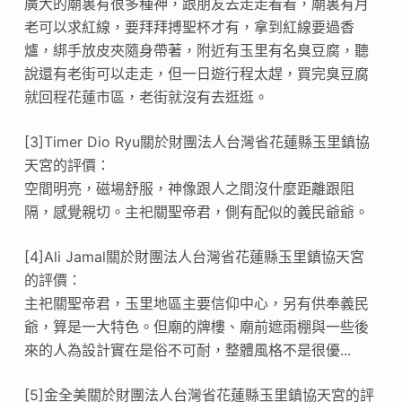
廣大的廟裏有很多種神，跟朋友去走走看看，廟裏有月
老可以求紅線，要拜拜搏聖杯才有，拿到紅線要過香
爐，綁手放皮夾隨身帶著，附近有玉里有名臭豆腐，聽
說還有老街可以走走，但一日遊行程太趕，買完臭豆腐
就回程花蓮市區，老街就沒有去逛逛。
[3]Timer Dio Ryu關於財團法人台灣省花蓮縣玉里鎮協
天宮的評價：
空間明亮，磁場舒服，神像跟人之間沒什麼距離跟阻
隔，感覺親切。主祀關聖帝君，側有配似的義民爺爺。
[4]Ali Jamal關於財團法人台灣省花蓮縣玉里鎮協天宮
的評價：
主祀關聖帝君，玉里地區主要信仰中心，另有供奉義民
爺，算是一大特色。但廟的牌樓、廟前遮雨棚與一些後
來的人為設計實在是俗不可耐，整體風格不是很優...
[5]金全美關於財團法人台灣省花蓮縣玉里鎮協天宮的評