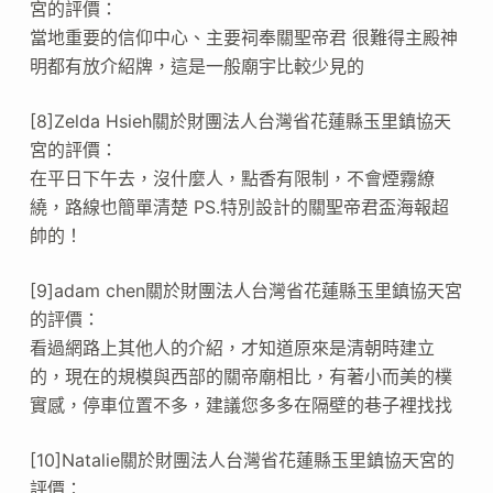
宮的評價：
當地重要的信仰中心、主要祠奉關聖帝君 很難得主殿神
明都有放介紹牌，這是一般廟宇比較少見的
[8]Zelda Hsieh關於財團法人台灣省花蓮縣玉里鎮協天
宮的評價：
在平日下午去，沒什麼人，點香有限制，不會煙霧繚
繞，路線也簡單清楚 PS.特別設計的關聖帝君盃海報超
帥的！
[9]adam chen關於財團法人台灣省花蓮縣玉里鎮協天宮
的評價：
看過網路上其他人的介紹，才知道原來是清朝時建立
的，現在的規模與西部的關帝廟相比，有著小而美的樸
實感，停車位置不多，建議您多多在隔壁的巷子裡找找
[10]Natalie關於財團法人台灣省花蓮縣玉里鎮協天宮的
評價：