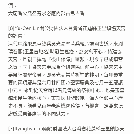
價：
大廟香火鼎盛有求必應內部古色古香
[6]Yu-Cen Lin關於財團法人台灣省花蓮縣玉里鎮協天宮
的評價：
清代中路飛虎軍總兵吳光亮率清兵經八通關古道，來到
璞石閣(玉里古地名)時發生瘟疫，為安撫軍心，特建協
天宮，且親自揮毫『後山保障』匾額，現今早已成鎮宮
之寶，玉里協天宮更成為全鎮鎮民信仰中心。協天宮主
要祭祀關聖帝君，即吳光亮當時祈福的神明，每年最重
要的兩項慶典是六月廿四關帝聖壽慶典及七月十五慶讚
中元。 來到協天宮可以看見傳統的祭祀中心，也是玉里
鎮常民生活的核心，東部因開發較晚，漢人信仰中心歷
史不長，能看見百年老廟機會難得，有機會一定要來此
處感受東部廟宇的不同魅力。
[7]flyingfish Liu關於財團法人台灣省花蓮縣玉里鎮協天