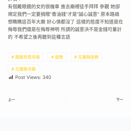
有個戴眼鏡的女的很機車 進去廟裡徒手拜拜 參觀 她卻
規定我們一定要捐贈“香油錢”才是"誠心誠意" 原本路過
想瞧瞧這百年大廟 好心情都沒了 這樣的態度不知道是在
侮辱我們還是在侮辱神明 所謂的誠意決不是金錢可量計
的 不希望之後再聽到這種言語
# 關聖帝君寺廟
# 道教
# 花蓮縣道教
# 花蓮縣寺廟
Post Views:
340
上一
下一