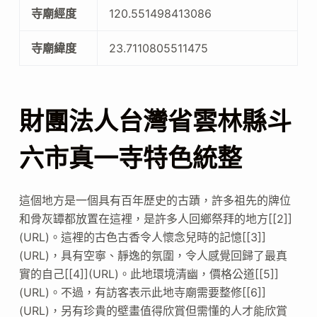
寺廟經度
120.551498413086
寺廟緯度
23.7110805511475
財團法人台灣省雲林縣斗
六市真一寺特色統整
這個地方是一個具有百年歷史的古蹟，許多祖先的牌位
和骨灰罈都放置在這裡，是許多人回鄉祭拜的地方[[2]]
(URL)。這裡的古色古香令人懷念兒時的記憶[[3]]
(URL)，具有空寧、靜逸的氛圍，令人感覺回歸了最真
實的自己[[4]](URL)。此地環境清幽，價格公道[[5]]
(URL)。不過，有訪客表示此地寺廟需要整修[[6]]
(URL)，另有珍貴的壁畫值得欣賞但需懂的人才能欣賞