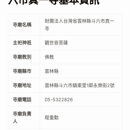
六市真一寺基本資訊
財團法人台灣省雲林縣斗六市真一
寺廟名稱
寺
主祀神祇
觀世音菩薩
寺廟教別
佛教
寺廟縣市
雲林縣
寺廟地址
雲林縣斗六市鎮東里1鄰永樂街2號
寺廟電話
05-5322826
寺廟負責
程重勳
人