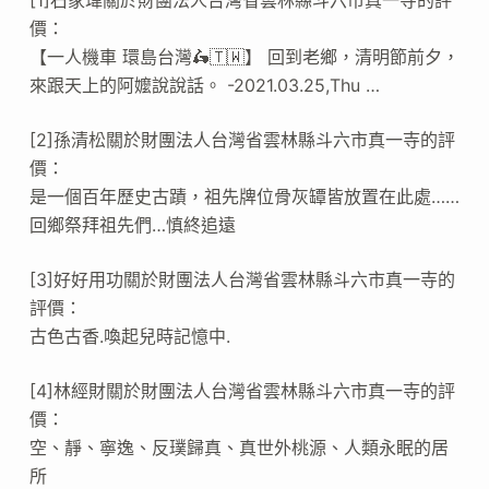
[1]石家瑋關於財團法人台灣省雲林縣斗六市真一寺的評
價：
【一人機車 環島台灣🛵🇹🇼】 回到老鄉，清明節前夕，
來跟天上的阿嬤說說話。 -2021.03.25,Thu …
[2]孫清松關於財團法人台灣省雲林縣斗六市真一寺的評
價：
是一個百年歷史古蹟，祖先牌位骨灰罈皆放置在此處……
回鄉祭拜祖先們…慎終追遠
[3]好好用功關於財團法人台灣省雲林縣斗六市真一寺的
評價：
古色古香.喚起兒時記憶中.
[4]林經財關於財團法人台灣省雲林縣斗六市真一寺的評
價：
空、靜、寧逸、反璞歸真、真世外桃源、人類永眠的居
所