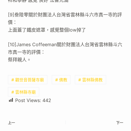
祥和寧靜 感覺 良好 法喜充滿
[9]叁陸零關於財團法人台灣省雲林縣斗六市真一寺的評
價：
上面蓋了鐵皮遮罩，感覺整個low掉了
[10]James Coffeeman關於財團法人台灣省雲林縣斗六
市真一寺的評價：
祭拜親人。
# 觀世音菩薩寺廟
# 佛教
# 雲林縣佛教
# 雲林縣寺廟
Post Views:
442
上一
下一