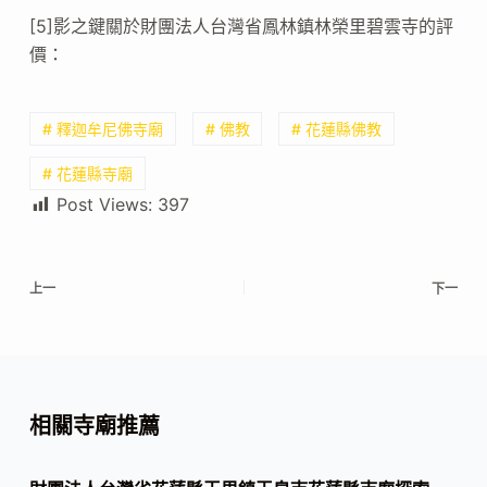
[5]影之鍵關於財團法人台灣省鳳林鎮林榮里碧雲寺的評
價：
# 釋迦牟尼佛寺廟
# 佛教
# 花蓮縣佛教
# 花蓮縣寺廟
Post Views:
397
上一
下一
相關寺廟推薦