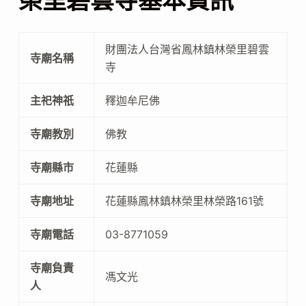
榮里碧雲寺基本資訊
財團法人台灣省鳳林鎮林榮里碧雲
寺廟名稱
寺
主祀神祇
釋迦牟尼佛
寺廟教別
佛教
寺廟縣市
花蓮縣
寺廟地址
花蓮縣鳳林鎮林榮里林榮路161號
寺廟電話
03-8771059
寺廟負責
馮文光
人