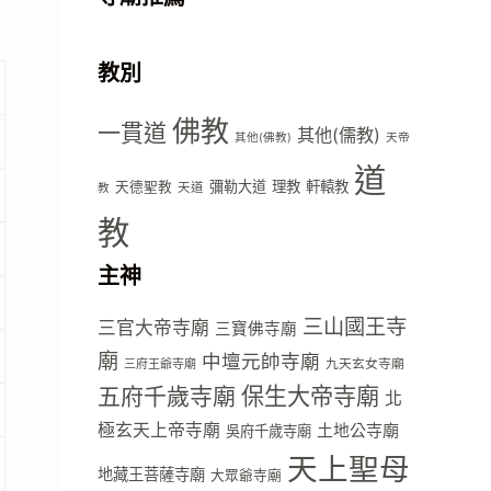
教別
佛教
一貫道
其他(儒教)
其他(佛教)
天帝
道
彌勒大道
理教
軒轅教
天德聖教
天道
教
教
主神
三山國王寺
三官大帝寺廟
三寶佛寺廟
廟
中壇元帥寺廟
九天玄女寺廟
三府王爺寺廟
五府千歲寺廟
保生大帝寺廟
北
極玄天上帝寺廟
土地公寺廟
吳府千歲寺廟
天上聖母
地藏王菩薩寺廟
大眾爺寺廟