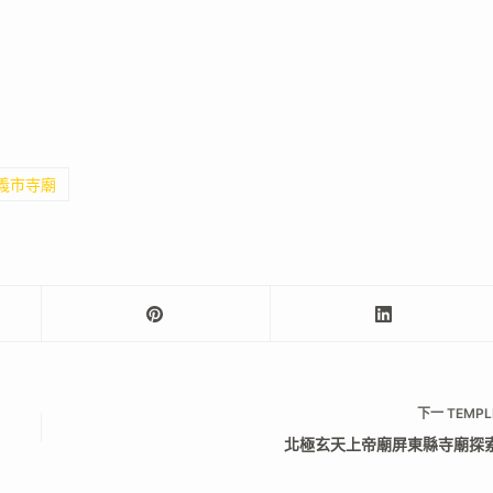
嘉義市寺廟
下一
TEMPL
北極玄天上帝廟屏東縣寺廟探