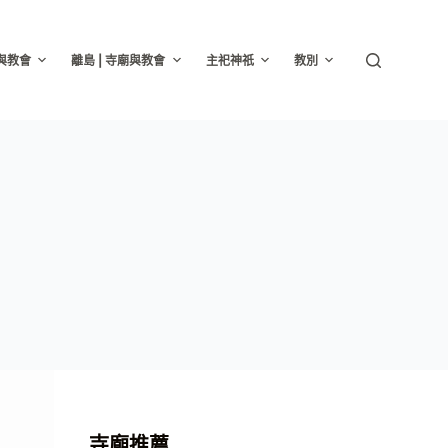
廟與教會
離島 | 寺廟與教會
主祀神祇
教別
寺廟推薦