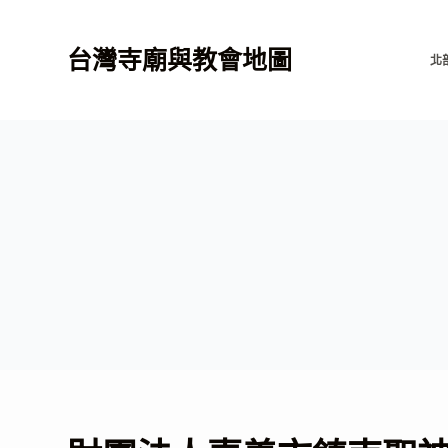
跳
至
台灣寺廟與教會地圖
北
主
要
內
容