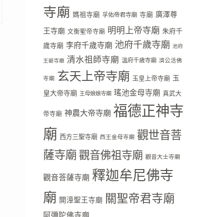
寺廟
廣澤尊
媽祖寺廟
寺廟
孚佑帝君寺廟
明明上帝寺廟
王寺廟
朱府千
文衡聖帝寺廟
池府千歲寺廟
李府千歲寺廟
歲寺廟
池府
清水祖師寺廟
溫府千歲寺廟
濟公活佛
王爺寺廟
玄天上帝寺廟
玉
玉皇上帝寺廟
寺廟
瑤池金母寺廟
皇大帝寺廟
真武大
王母娘娘寺廟
福德正神寺
神農大帝寺廟
帝寺廟
廟
觀世音菩
西方三聖寺廟
西王金母寺廟
薩寺廟
觀音佛祖寺廟
觀音大士寺廟
釋迦牟尼佛寺
觀音菩薩寺廟
廟
關聖帝君寺廟
開漳聖王寺廟
阿彌陀佛寺廟