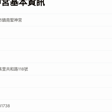
神宮基本資訊
市鎮南聖神宮
里共和路118號
81738