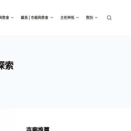
廟與教會
離島 | 寺廟與教會
主祀神祇
教別
探索
寺廟推薦