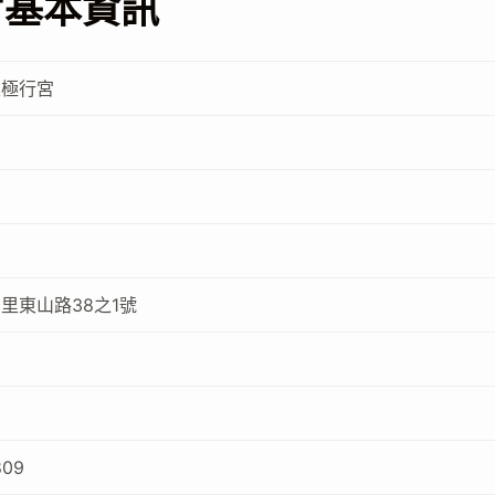
宮基本資訊
天極行宮
里東山路38之1號
809