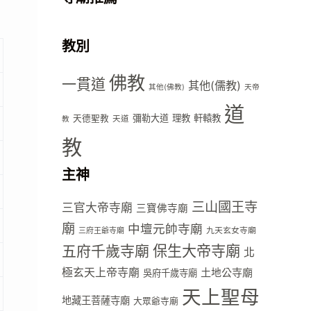
教別
佛教
一貫道
其他(儒教)
其他(佛教)
天帝
道
彌勒大道
理教
軒轅教
天德聖教
天道
教
教
主神
三山國王寺
三官大帝寺廟
三寶佛寺廟
廟
中壇元帥寺廟
九天玄女寺廟
三府王爺寺廟
五府千歲寺廟
保生大帝寺廟
北
極玄天上帝寺廟
土地公寺廟
吳府千歲寺廟
天上聖母
地藏王菩薩寺廟
大眾爺寺廟