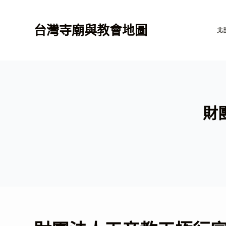
跳
至
台灣寺廟與教會地圖
北
主
要
內
容
財