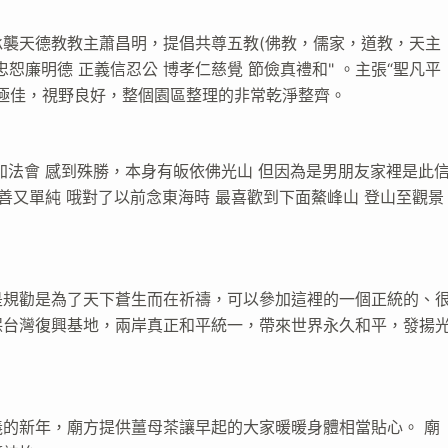
襲天德教教主蕭昌明，提倡共尊五教(佛教，儒家，道教，天主
忠恕廉明德 正義信忍公 博孝仁慈覺 節儉真禮和" 。主張“聖凡平
色極佳，視野良好，整個園區整理的非常乾淨整齊。
加法會 感到殊勝，本身有皈依佛光山 但因為是男朋友家裡是此
善又單純 哦對了以前念東海時 最喜歡到下面鰲峰山 登山至觀景
是規勸是為了天下蒼生而在祈禱，可以參加這裡的一個正統的、
保台灣復興基地，兩岸真正和平統一，帶來世界永久和平，發揚
的新年，廟方提供薑母茶讓早起的大家暖暖身體相當貼心。 廟