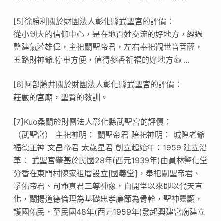
[5]徐勝利關於財團法人彰化縣武聖宮的評價：
從小到大的信仰中心，是在地百姓交流的好地方，經過
整建氣灌雄偉，主祀關聖帝君，左右奉祀觀世音菩薩，
五路財神爺.停車方便，值得參香祈福的好地方👍 …
[6]阿部藤井關於財團法人彰化縣武聖宮的評價：
莊嚴的宮廟，聖賢的教訓。
[7]Kuo桑關於財團法人彰化縣武聖宮的評價：
（武聖宮） 主祀神明： 關聖帝君 陪祀神明： 城隍老爺
福德正神 文昌帝君 太歲星君 創立起始年：1959 建立沿
革： 武聖宮肇基於民國28年(西元1939年)由員林警化堂
分香在東門村陳家祖厝設立[國義堂]，奉祀關聖帝君、
孚佑帝君、司命真君三尊神像，自開堂以來即以代天宣
化，闡揚道德倫理為基礎忠孝廉節為骨幹，聖神靈顯，
護國佑民，至民國48年(西元1959年)發起興建宮廟建立