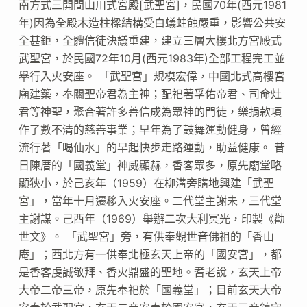
南方式三開間山川式宮殿[武聖宮]，民國70年(西元1981
年)因為全殿木造柱樑結構受白蟻蛀蝕嚴重，影響公共安
全甚鉅，全體信徒決議重建，建立三層大樓北方宮殿式
武聖宮，於民國72年10月(西元1983年)全部工程完工並
舉行入火安座。 「武聖宮」規模宏偉，中國北式高樓宮
廟建築，奉關聖帝君為主神；配祀著孚佑帝君、司命灶
君等神聖，聚合著許多善信成為眾神的門徒，樂捐款項
作了數不清的慈善事業；早年為了鼓舞運動健身，曾經
流行著「喝仙水」的早起快步走路運動，助益健康。 昔
日陳厝的「國義堂」神威顯赫，香客眾多，原先廟堂略
顯狹小，於己亥年（1959）在柳溝旁購地興建「武聖
宮」，當年十月遷移入火安座。二代堂主謝未，三代堂
主謝謀。己酉年（1969）舉辦二次大利冥光，印製《勸
世文》。 「武聖宮」旁，有供奉觀世音佛祖的「香山
庵」；西北方有一供奉北極玄天上帝的「國安宮」，都
是香客虔誠敬拜、香火鼎盛的聖地。耆老說，玄天上帝
大帝二帝三帝，原先奉祀於「國義堂」；目前玄天大帝