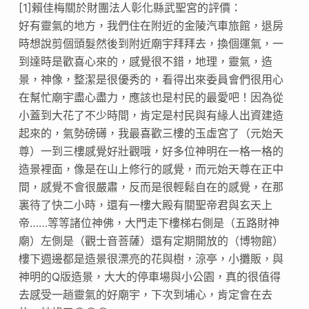
[1]賴佳梅關於財團法人彰化縣武聖宮的評價：
好有靈氣的地方，我們住在附近的金陵汽車旅館，退房
時想說剪個頭髮然後到附近廟宇拜拜去，換個運氣，一
到達時是歡喜心來的，感覺很不錯，地理，靈氣，造
景，神像，整潔是很優秀的，看得出來委員會們很用心
在幫忙廟宇盡心盡力，應該也是村民的最愛吧！因為從
小蓋到大花了不少時間，肯定是村民與有緣人出資建造
起來的，氣勢磅礡，我最喜歡三樓的玉虛宮了（元始天
尊）一到三樓感覺好壯觀哦，好多位神明在一格一格的
造景裡面，像是在山上修行的感覺，而元始天尊在正中
間，感覺不會很嚴肅，反而是很輕鬆自在的感覺，在那
裏待了快二小時，還有一樓大殿有關聖帝君與玄天上
帝……等等諸位神佛，大門走下樓梯右側是（五路財神
廟）左側是（觀士音菩薩）還有定期開放的（博物館）
樓下週邊都是造景很漂亮的花與樹，涼亭，小攤販，與
神明的Q版造景，大大的停車場與小公園，真的很值得
去感受一趟靈氣的好廟宇，下次到埔心，肯定會在去