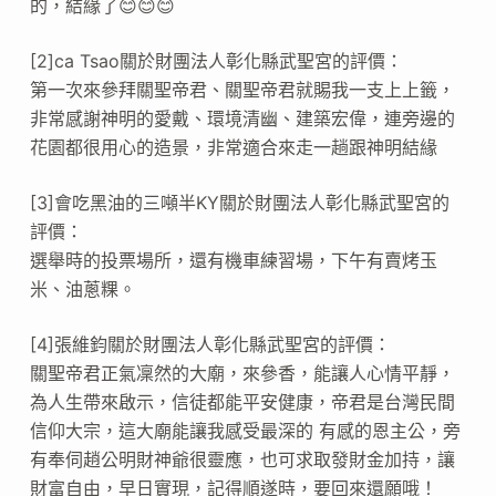
的，結緣了😊😊😊
[2]ca Tsao關於財團法人彰化縣武聖宮的評價：
第一次來參拜關聖帝君、關聖帝君就賜我一支上上籤，
非常感謝神明的愛戴、環境清幽、建築宏偉，連旁邊的
花園都很用心的造景，非常適合來走一趟跟神明結緣
[3]會吃黑油的三噸半KY關於財團法人彰化縣武聖宮的
評價：
選舉時的投票場所，還有機車練習場，下午有賣烤玉
米、油蔥粿。
[4]張維鈞關於財團法人彰化縣武聖宮的評價：
關聖帝君正氣凜然的大廟，來參香，能讓人心情平靜，
為人生帶來啟示，信徒都能平安健康，帝君是台灣民間
信仰大宗，這大廟能讓我感受最深的 有感的恩主公，旁
有奉伺趙公明財神爺很靈應，也可求取發財金加持，讓
財富自由，早日實現，記得順遂時，要回來還願哦！