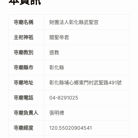
本資訊
寺廟名稱
財團法人彰化縣武聖宮
主祀神祇
關聖帝君
寺廟教別
道教
寺廟縣市
彰化縣
寺廟地址
彰化縣埔心鄉東門村武聖路491號
寺廟電話
04-8291025
寺廟負責人
張明禮
寺廟經度
120.55020904541