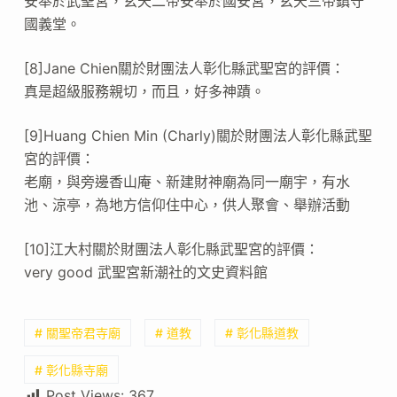
安奉於武聖宮，玄天二帝安奉於國安宮，玄天三帝鎮守
國義堂。
[8]Jane Chien關於財團法人彰化縣武聖宮的評價：
真是超級服務親切，而且，好多神蹟。
[9]Huang Chien Min (Charly)關於財團法人彰化縣武聖
宮的評價：
老廟，與旁邊香山庵、新建財神廟為同一廟宇，有水
池、涼亭，為地方信仰住中心，供人聚會、舉辦活動
[10]江大村關於財團法人彰化縣武聖宮的評價：
very good 武聖宮新潮社的文史資料館
# 關聖帝君寺廟
# 道教
# 彰化縣道教
# 彰化縣寺廟
Post Views:
367