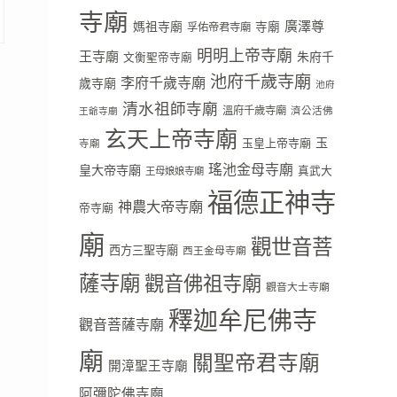
寺廟
廣澤尊
媽祖寺廟
寺廟
孚佑帝君寺廟
明明上帝寺廟
王寺廟
朱府千
文衡聖帝寺廟
池府千歲寺廟
李府千歲寺廟
歲寺廟
池府
清水祖師寺廟
溫府千歲寺廟
濟公活佛
王爺寺廟
玄天上帝寺廟
玉
玉皇上帝寺廟
寺廟
瑤池金母寺廟
皇大帝寺廟
真武大
王母娘娘寺廟
福德正神寺
神農大帝寺廟
帝寺廟
廟
觀世音菩
西方三聖寺廟
西王金母寺廟
薩寺廟
觀音佛祖寺廟
觀音大士寺廟
釋迦牟尼佛寺
觀音菩薩寺廟
廟
關聖帝君寺廟
開漳聖王寺廟
阿彌陀佛寺廟