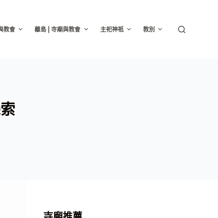
廟與教會
離島 | 寺廟與教會
主祀神祇
教別
探索
寺廟推薦