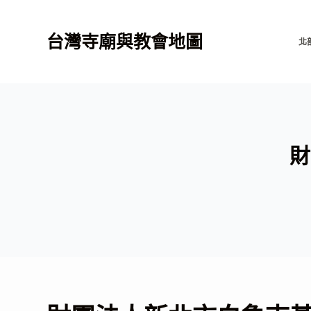
跳
至
台灣寺廟與教會地圖
北
主
要
內
容
財