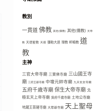
教別
佛教
一貫道
其他(儒教)
其他(佛教)
天帝
道
彌勒大道
理教
軒轅教
天德聖教
天道
教
教
主神
三山國王寺
三官大帝寺廟
三寶佛寺廟
廟
中壇元帥寺廟
九天玄女寺廟
三府王爺寺廟
五府千歲寺廟
保生大帝寺廟
北
極玄天上帝寺廟
土地公寺廟
吳府千歲寺廟
天上聖母
地藏王菩薩寺廟
大眾爺寺廟