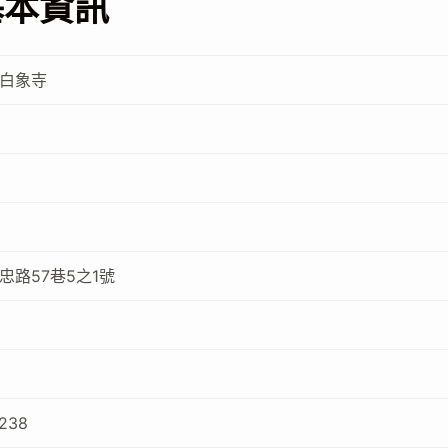
基本資訊
白象寺
忠路57巷5之1號
9238