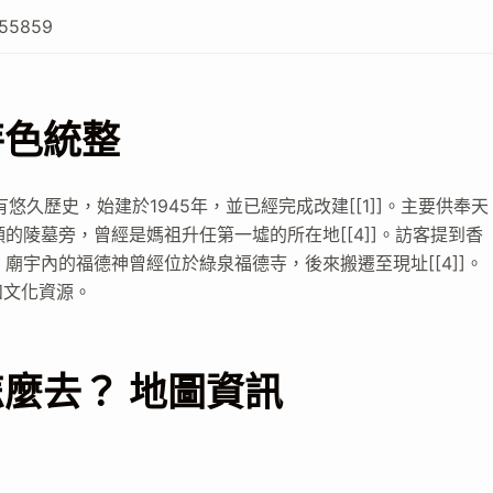
755859
特色統整
久歷史，始建於1945年，並已經完成改建[[1]]。主要供奉天
頭的陵墓旁，曾經是媽祖升任第一墟的所在地[[4]]。訪客提到香
，廟宇內的福德神曾經位於綠泉福德寺，後來搬遷至現址[[4]]。
和文化資源。
麼去？ 地圖資訊