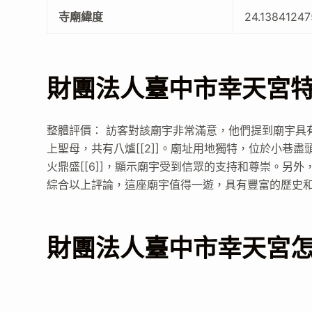
寺廟緯度
24.1384124
財團法人臺中市幸天宮
整體評價： 訪客對該廟宇非常滿意，他們提到廟宇具有悠
上聖母，共有八爐[[2]]。廟址用地獨特，位於小巷盡
火鼎盛[[6]]，顯示廟宇受到信眾的支持和尊崇。另外
綜合以上評論，這座廟宇值得一遊，具有豐富的歷史
財團法人臺中市幸天宮怎