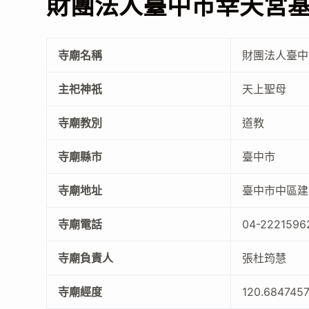
財團法人臺中市幸天宮
寺廟名稱
財團法人臺中
主祀神祇
天上聖母
寺廟教別
道教
寺廟縣市
臺中市
寺廟地址
臺中市中區建國
寺廟電話
04-2221596
寺廟負責人
張杜筠慧
寺廟經度
120.684745