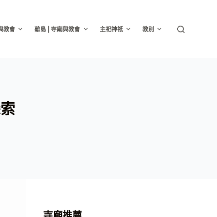
廟與教會
離島 | 寺廟與教會
主祀神祇
教別
探索
寺廟推薦