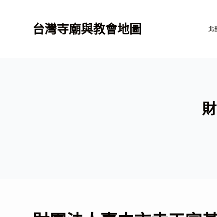
跳
至
台灣寺廟與教會地圖
北
主
要
內
容
財