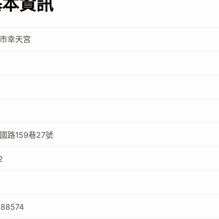
基本資訊
市幸天宮
路159巷27號
2
788574