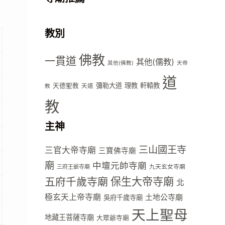
教別
佛教
一貫道
其他(儒教)
其他(佛教)
天帝
道
彌勒大道
理教
軒轅教
天德聖教
天道
教
教
主神
三山國王寺
三官大帝寺廟
三寶佛寺廟
廟
中壇元帥寺廟
九天玄女寺廟
三府王爺寺廟
五府千歲寺廟
保生大帝寺廟
北
極玄天上帝寺廟
土地公寺廟
吳府千歲寺廟
天上聖母
地藏王菩薩寺廟
大眾爺寺廟