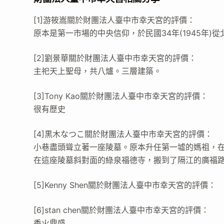
[1]游筱嵩關於財團法人臺中市幸天宮的評價：
原本是第一市場的中央信仰，於民國34年(1945年
[2]劉景華關於財團法人臺中市幸天宮的評價：
主祀天上聖母，共八爐。三層建築。
[3]Tony Kao關於財團法人臺中市幸天宮的評價：
很有歷史
[4]黒木なつこ關於財團法人臺中市幸天宮的評價：
小巷盡頭聳立著一座陵墓。原本升任第一墟的媽祖，在
在這座陵墓斜對面的綠泉福德寺，搬到了隔江的廣福
[5]Kenny Shen關於財團法人臺中市幸天宮的評價：
[6]stan chen關於財團法人臺中市幸天宮的評價：
香火鼎盛