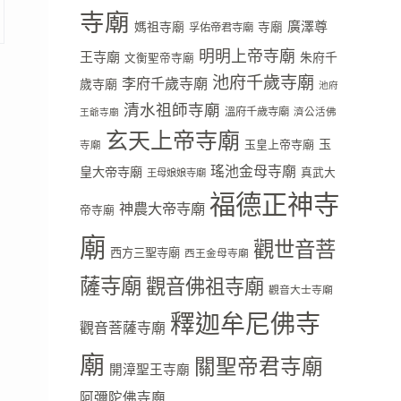
寺廟
廣澤尊
媽祖寺廟
寺廟
孚佑帝君寺廟
明明上帝寺廟
王寺廟
朱府千
文衡聖帝寺廟
池府千歲寺廟
李府千歲寺廟
歲寺廟
池府
清水祖師寺廟
溫府千歲寺廟
濟公活佛
王爺寺廟
玄天上帝寺廟
玉
玉皇上帝寺廟
寺廟
瑤池金母寺廟
皇大帝寺廟
真武大
王母娘娘寺廟
福德正神寺
神農大帝寺廟
帝寺廟
廟
觀世音菩
西方三聖寺廟
西王金母寺廟
薩寺廟
觀音佛祖寺廟
觀音大士寺廟
釋迦牟尼佛寺
觀音菩薩寺廟
廟
關聖帝君寺廟
開漳聖王寺廟
阿彌陀佛寺廟