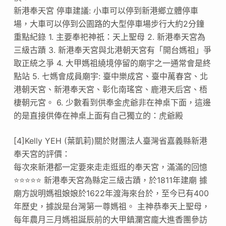
新港奉天宮 停車建議: 小車可以停到新港鄉立體停車
場，大車可以停到公園路的大型停車場步行大約2分鐘
重點紀錄 1. 主要奉祀神祇：天上聖母 2. 新港奉天宮為
三級古蹟 3. 新港奉天宮與北港朝天宮有「開台媽祖」爭
取正統之爭 4. 大甲媽祖繞境停留的廟宇之一通常會是終
點站 5. 七媽會成員廟宇: 臺中樂成宮、臺中萬春宮、北
港朝天宮、新港奉天宮、彰化南瑤宮、鹿港天后宮、梧
棲朝元宮。 6. 少數看到供奉金虎爺非在神桌下面，這邊
的是直接供俸在神桌上面有自己獨立的：虎爺殿
[4]Kelly YEH (葉凱莉)關於財團法人臺灣省嘉義縣新港
奉天宮的評價：
每次來新港都一定要來走走逛逛的奉天宮，滿滿的回憶
⭐️⭐️⭐️⭐️⭐️ 新港奉天宮為縣定三級古蹟，於1811年建廟 據
廟方說明媽祖娘娘於1622年渡海來台於，至今已有400
年歷史，據說是台灣第一尊媽祖。 主神恭奉天上聖母，
每年農月三月媽祖誕辰前的大甲鎮瀾宮龐大進香團參訪