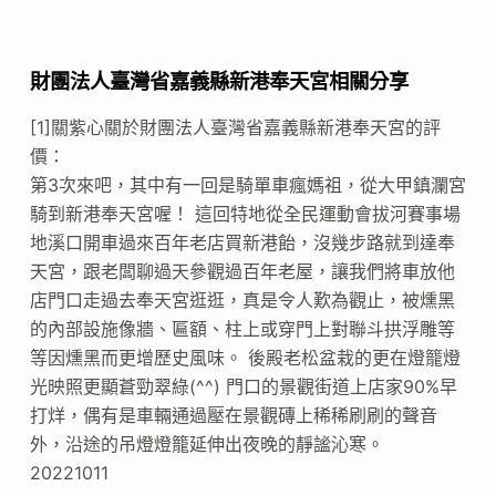
財團法人臺灣省嘉義縣新港奉天宮相關分享
[1]關紫心關於財團法人臺灣省嘉義縣新港奉天宮的評
價：
第3次來吧，其中有一回是騎單車瘋媽祖，從大甲鎮瀾宮
騎到新港奉天宮喔！ 這回特地從全民運動會拔河賽事場
地溪口開車過來百年老店買新港飴，沒幾步路就到達奉
天宮，跟老闆聊過天參觀過百年老屋，讓我們將車放他
店門口走過去奉天宮逛逛，真是令人歎為觀止，被燻黑
的內部設施像牆、匾額、柱上或穿門上對聯斗拱浮雕等
等因燻黑而更增歷史風味。 後殿老松盆栽的更在燈籠燈
光映照更顯蒼勁翠綠(^^) 門口的景觀街道上店家90%早
打烊，偶有是車輛通過壓在景觀磚上稀稀刷刷的聲音
外，沿途的吊燈燈籠延伸出夜晚的靜謐沁寒。
20221011