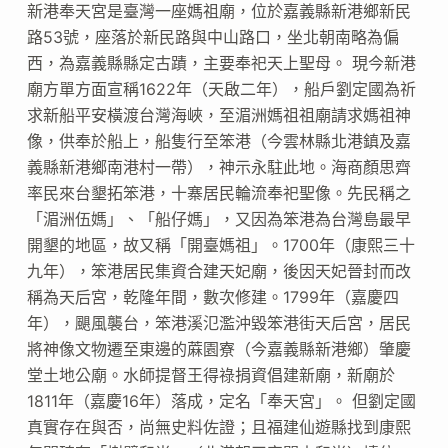
新港奉天宮是臺灣一座媽祖廟，位於嘉義縣新港鄉新民
路53號，座落於新民路與中山路口，坐北朝南略為偏
西，為嘉義縣縣定古蹟，主要奉祀天上聖母。 現今新港
廟方單方面宣稱1622年（天啟二年），船戶劉定國為祈
求新船平安橫渡台灣海峽，至湄洲媽祖祖廟請求媽祖神
像，供奉於船上，船隻行至笨港（今雲林縣北港鎮及嘉
義縣新港鄉南港村一帶），神示永駐此地。海商顏思齊
率民來台墾拓笨港，十寨居民輪流奉祀聖像。先民稱之
「湄洲伍媽」、「船仔媽」，又因為笨港為台灣島最早
開墾的地區，故又稱「開臺媽祖」。1700年（康熙三十
九年），笨港居民集資合建天妃廟，後因天妃晉封而改
稱為天后宮，乾隆年間，數次修建。1799年（嘉慶四
年），颶風襲台，笨港溪氾濫沖毀笨港街天后宮，居民
將神像文物遷至東邊的蔴園寮（今嘉義縣新港鄉）肇慶
堂土地公廟。水師提督王得祿捐資倡建新廟，新廟於
1811年（嘉慶16年）落成，定名「奉天宮」。 但劉定國
真實存在與否，尚無史料佐證；且福建仙遊縣找到康熙