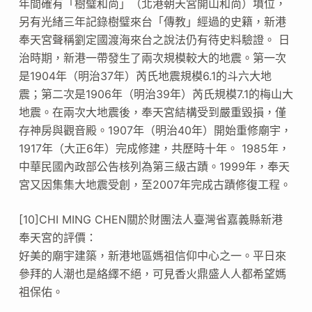
年間確有「樹璧和尚」（北港朝天宮開山和尚）墳位，
另有光緒三年記錄樹璧來台「傳教」經過的史籍，新港
奉天宮聲稱劉定國渡海來台之說法仍有待史料驗證。 日
治時期，新港一帶發生了兩次規模較大的地震。第一次
是1904年（明治37年）芮氏地震規模6.1的斗六大地
震；第二次是1906年（明治39年）芮氏規模7.1的梅山大
地震。在兩次大地震後，奉天宮結構受到嚴重毀損，僅
存神房與觀音殿。1907年（明治40年）開始重修廟宇，
1917年（大正6年）完成修建，共歷時十年。 1985年，
中華民國內政部公告核列為第三級古蹟。1999年，奉天
宮又因集集大地震受創，至2007年完成古蹟修復工程。
[10]CHI MING CHEN關於財團法人臺灣省嘉義縣新港
奉天宮的評價：
好美的廟宇建築，新港地區媽祖信仰中心之一。平日來
參拜的人潮也是絡繹不絕，可見香火鼎盛人人都希望媽
祖保佑。