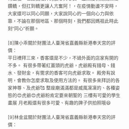
鑽轎，但扛到轎更讓人亢奮阿！，在疫情動盪不安時，
大家還可以同心同願，大家說同心的一個向心力與依
靠，不論在那個地區、那個時刻，我們都因媽祖此時此
刻“同心”祈願。
[8]陳小乖關於財團法人臺灣省嘉義縣新港奉天宮的評
價：
平日禮拜三來，香客還是不少，不過外面的店家有開的
不多。 有很多帶著紅蓋頭的虎爺，虎爺殿有錢母、錢
水、發財金，有需求的香客可向虎爺求取。 殿旁有說
明，會教你怎麼求取及使用方法的。 有很多來拜訪的各
家神尊、及虎爺🥰 整座廟滿滿都是威風凜凜的、各種姿
態的😍虎爺😍虎爺粉肯定要來朝聖的 三樓有可愛的學生
畫展 月老殿還有很多可愛、有趣的牌子供拍照哦😆
[9]林金盆關於財團法人臺灣省嘉義縣新港奉天宮的評
價：