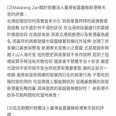
[2]Malatang Zan關於財團法人臺灣省嘉義縣新港奉天
宮的評價：
台灣民間信仰何其豐富多元化 到底拿香拜拜的是佛教還
是道教 似乎處於拎不清的狀況 在沿海地段最盛行的莫過
於媽祖信仰 在南部來說 就是北港與鹿港以及新港最為盛
名 而最早的商圈發展也是圍繞著宮廟往外延伸 出現了許
多廟口美食與聚落 新港奉天宮香火之鼎盛 尤其是過年時
期人山人海可見 他的歷史與背景就不多作說明 但到了這
裡就算平時沒有宗教信仰 還是會不禁雙手合十祈求 廟里
也提供平安符與平安水供信眾有需要索取 廟的正前方一
條路 兩旁就是依照廟的發展而衍生的商業行為 不管吃的
喝的穿的用的 在這條路上都能夠找到 這邊最推薦的就是
新港著名鴨肉羹 其味道真的是超級無敵好吃！ 來新港不
妨多花點時間吃吃當地美食！
[3]岳志剛關於財團法人臺灣省嘉義縣新港奉天宮的評
價：