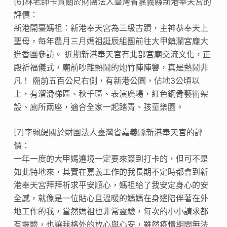
[6]林老師卡賀關於財團法人臺灣省嘉義縣新港奉天宮的
評價：
新港開臺媽祖：新港奉天宮為三級古蹟，主神恭奉天上
聖母，每年農月三月媽祖誕辰組團前往大甲鎮瀾宮龐大
進香團參訪。 近期新港奉天宮有北部宮廟交流文化，正
殿祈福儀式，廟前吵雜熱鬧的炮竹陣陣響，真是熱鬧非
凡！ 廟前五百公尺右側，有新港公園，佔地3公頃以
上，有溜滑梯區、秋千區、表演廣場，紅色鋼骨藝術架
設、廁所兩座，適合全家一起踏青、孩童樂園。
[7]李珮緹關於財團法人臺灣省嘉義縣新港奉天宮的評
價：
一年一度的大甲媽遶境一定要來簽到打卡的，但可不是
如此特地來，其實在嘉義工作的我長期不定時都會到新
港奉天宮拜拜祈求平安順心，媽祖給了我安定身心的安
全感，就像是一位貼心且溫暖的媽媽在身邊陪伴著在外
地工作的我，當然媽祖也非常靈驗，每次的小小請求都
有靈驗，也讓我格外的放心與心安，雖然疫情期間無法