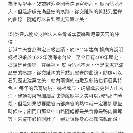
為年度聖事，竭誠歡迎全國善信蒞宮參拜。 廟內佔地不
大，但是處處充滿歷史的痕跡，從交趾陶的剪黏到屋脊
的曲線，隨處可以看到歷史建築之美。
[5]吳建成關於財團法人臺灣省嘉義縣新港奉天宮的評
價：
新港奉天宮為縣定三級古蹟，於1811年建廟 據廟方說明
媽祖娘娘於1622年渡海來台於，至今已有400年歷史，
據說是台灣第一尊媽祖。 廟內佔地不大，但是處處充滿
歷史的痕跡，從交趾陶的剪黏到屋脊的曲線，隨處可以
看到歷史建築之美。廟內兩側的石雕及彩繪也都極具特
色。 每年的元宵繞境、媽祖誕辰、虎爺誕辰更是人山人
海，建議如果想細細品味傳統廟宇之美可以避開那些時
段，但是如果想要體會南部廟會的熱情就一定要挑那些
時候來；廟門口那條中山路隨處都是美食像是鴨肉羹等
等，來這不必怕餓肚子，絕對讓你身心靈都滿載而歸。