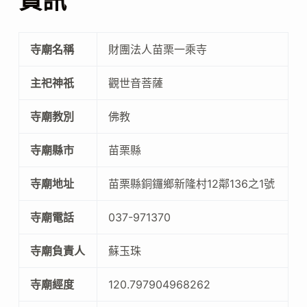
資訊
寺廟名稱
財團法人苗栗一乘寺
主祀神祇
觀世音菩薩
寺廟教別
佛教
寺廟縣市
苗栗縣
寺廟地址
苗栗縣銅鑼鄉新隆村12鄰136之1號
寺廟電話
037-971370
寺廟負責人
蘇玉珠
寺廟經度
120.797904968262