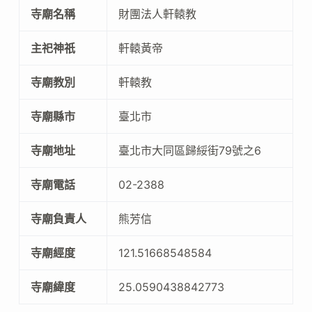
寺廟名稱
財團法人軒轅教
主祀神祇
軒轅黃帝
寺廟教別
軒轅教
寺廟縣市
臺北市
寺廟地址
臺北市大同區歸綏街79號之6
寺廟電話
02-2388
寺廟負責人
熊芳信
寺廟經度
121.51668548584
寺廟緯度
25.0590438842773