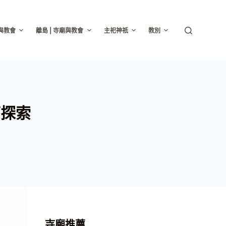
廟與教會
離島 | 寺廟與教會
主祀神祇
教別
廟探索
寺廟推薦