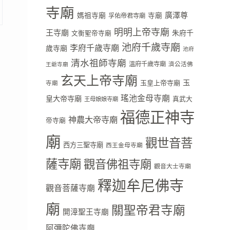
寺廟
廣澤尊
媽祖寺廟
寺廟
孚佑帝君寺廟
明明上帝寺廟
王寺廟
朱府千
文衡聖帝寺廟
池府千歲寺廟
李府千歲寺廟
歲寺廟
池府
清水祖師寺廟
溫府千歲寺廟
濟公活佛
王爺寺廟
玄天上帝寺廟
玉
玉皇上帝寺廟
寺廟
瑤池金母寺廟
皇大帝寺廟
真武大
王母娘娘寺廟
福德正神寺
神農大帝寺廟
帝寺廟
廟
觀世音菩
西方三聖寺廟
西王金母寺廟
薩寺廟
觀音佛祖寺廟
觀音大士寺廟
釋迦牟尼佛寺
觀音菩薩寺廟
廟
關聖帝君寺廟
開漳聖王寺廟
阿彌陀佛寺廟