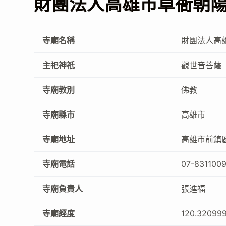
財團法人高雄市草衙朝
寺廟名稱
財團法人高
主祀神祇
觀世音菩薩
寺廟教別
佛教
寺廟縣市
高雄市
寺廟地址
高雄市前鎮
寺廟電話
07-831100
寺廟負責人
張進福
寺廟經度
120.32099