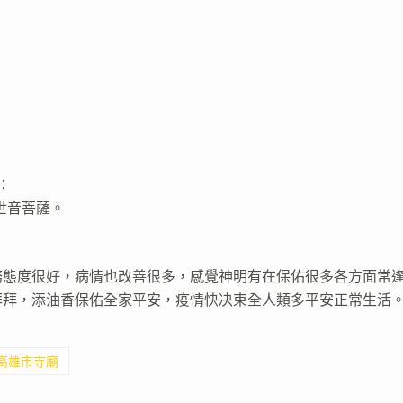
：
世音菩薩。
務態度很好，病情也改善很多，感覺神明有在保佑很多各方面常
拜拜，添油香保佑全家平安，疫情快决束全人類多平安正常生活
 高雄市寺廟