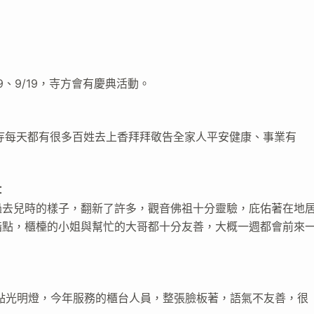
9、9/19，寺方會有慶典活動。
陽寺每天都有很多百姓去上香拜拜敬告全家人平安健康、事業有
：
過去兒時的樣子，翻新了許多，觀音佛祖十分靈驗，庇佑著在地
指點，櫃檯的小姐與幫忙的大哥都十分友善，大概一週都會前來
點光明燈，今年服務的櫃台人員，整張臉板著，語氣不友善，很