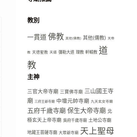
教別
佛教
一貫道
其他(儒教)
其他(佛教)
天帝
道
彌勒大道
理教
軒轅教
天德聖教
天道
教
教
主神
三山國王寺
三官大帝寺廟
三寶佛寺廟
廟
中壇元帥寺廟
九天玄女寺廟
三府王爺寺廟
五府千歲寺廟
保生大帝寺廟
北
極玄天上帝寺廟
土地公寺廟
吳府千歲寺廟
天上聖母
地藏王菩薩寺廟
大眾爺寺廟