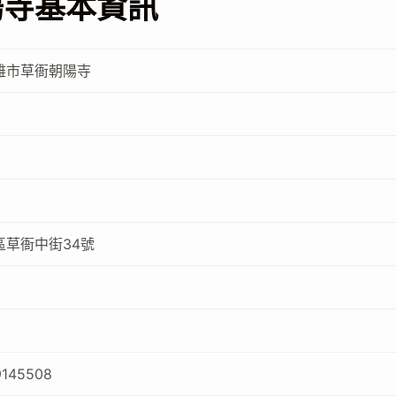
陽寺基本資訊
雄市草衙朝陽寺
區草衙中街34號
9
9145508