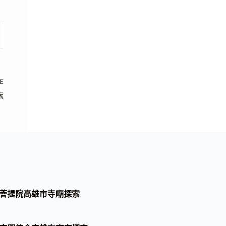
E
索
菩提院高雄市寺廟探索