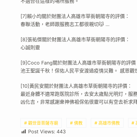
不適合在這樣的場所服務。
[7]賴小均關於財團法人高雄市草衙朝陽寺的評價：
春聯活動，老師跟服務志工都很親切😽 …
[8]張祐傑關於財團法人高雄市草衙朝陽寺的評價：
心誠則靈
[9]Coco Fang關於財團法人高雄市草衙朝陽寺的評價
池王聖誕千秋！保佑人民平安渡過疫情災難。 感恩觀
[10]黃民安關於財團法人高雄市草衙朝陽寺的評價：
最近身體不適常跑医院診所，去安太歲點光明灯，服
凶化吉，非常感謝衆神佛袓保佑很靈可以有空去祈求
# 觀世音菩薩寺廟
# 佛教
# 高雄市佛教
#
Post Views:
443