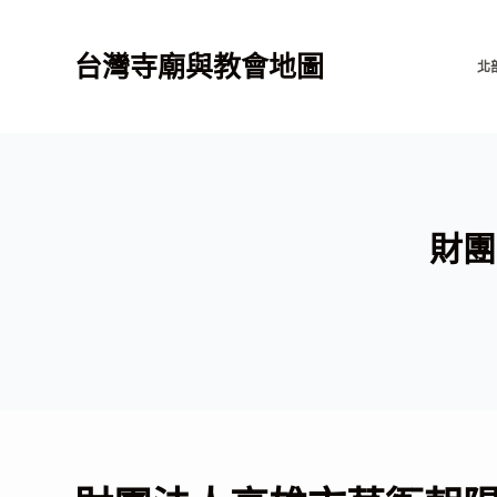
跳
至
台灣寺廟與教會地圖
北
主
要
內
容
財團