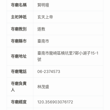
寺廟名稱
賢明壇
主祀神祇
玄天上帝
寺廟教別
道教
寺廟縣市
臺南市
臺南市龍崎區楠坑里7鄰小湖子15-1
寺廟地址
號
寺廟電話
06-2374573
寺廟負責
林茂盛
人
寺廟經度
120.356903076172