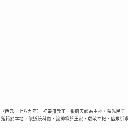
已西（西元一七八九年） 祀奉道教正一張府天師為主神，蓋先民王
，落籍於本地，依道統科儀，設神壇於王家，虔敬奉祀，信眾祈