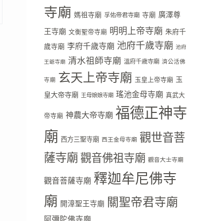
寺廟
廣澤尊
媽祖寺廟
寺廟
孚佑帝君寺廟
明明上帝寺廟
王寺廟
朱府千
文衡聖帝寺廟
池府千歲寺廟
李府千歲寺廟
歲寺廟
池府
清水祖師寺廟
溫府千歲寺廟
濟公活佛
王爺寺廟
玄天上帝寺廟
玉
玉皇上帝寺廟
寺廟
瑤池金母寺廟
皇大帝寺廟
真武大
王母娘娘寺廟
福德正神寺
神農大帝寺廟
帝寺廟
廟
觀世音菩
西方三聖寺廟
西王金母寺廟
薩寺廟
觀音佛祖寺廟
觀音大士寺廟
釋迦牟尼佛寺
觀音菩薩寺廟
廟
關聖帝君寺廟
開漳聖王寺廟
阿彌陀佛寺廟