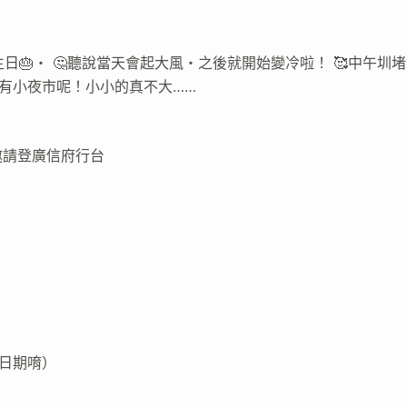
張天師府🎂生日🎂・ 🤔聽說當天會起大風・之後就開始變冷啦！ 🥰中午圳堵
晚上有小夜市呢！小小的真不大……
邀請登廣信府行台
錯日期唷）