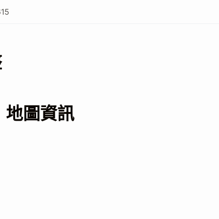
615
整
 地圖資訊