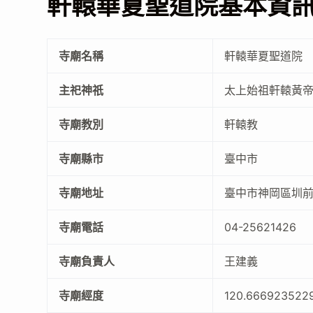
軒轅華夏聖道院基本資
寺廟名稱
軒轅華夏聖道院
主祀神祇
太上始祖軒轅黃
寺廟教別
軒轅教
寺廟縣市
臺中市
寺廟地址
臺中市神岡區圳前
寺廟電話
04-25621426
寺廟負責人
王建義
寺廟經度
120.666923522