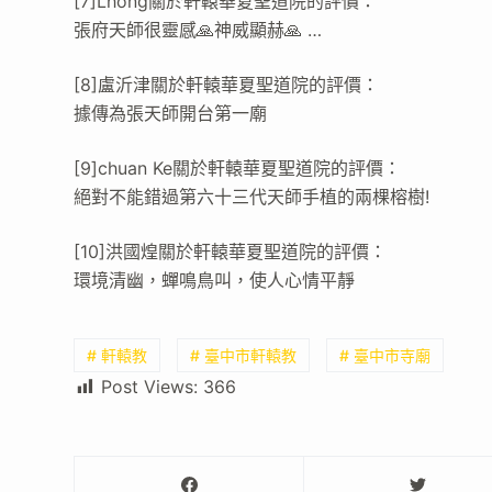
[7]Lhong關於軒轅華夏聖道院的評價：
張府天師很靈感🙏神威顯赫🙏 …
[8]盧沂津關於軒轅華夏聖道院的評價：
據傳為張天師開台第一廟
[9]chuan Ke關於軒轅華夏聖道院的評價：
絕對不能錯過第六十三代天師手植的兩棵榕樹!
[10]洪國煌關於軒轅華夏聖道院的評價：
環境清幽，蟬鳴鳥叫，使人心情平靜
# 軒轅教
# 臺中市軒轅教
# 臺中市寺廟
Post Views:
366