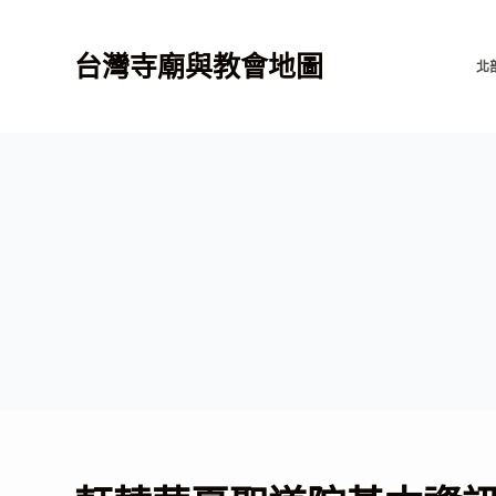
跳
至
台灣寺廟與教會地圖
北
主
要
內
容