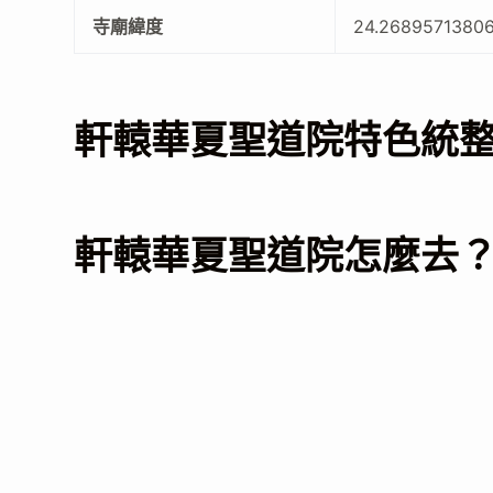
寺廟緯度
24.2689571380
軒轅華夏聖道院特色統
軒轅華夏聖道院怎麼去？