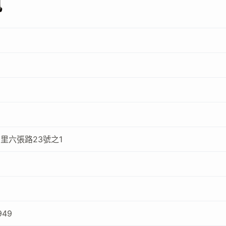
訊
帝
里六張路23號之1
949