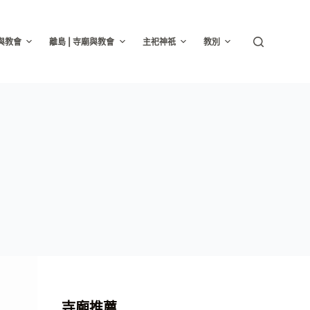
廟與教會
離島 | 寺廟與教會
主祀神祇
教別
寺廟推薦