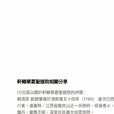
軒轅華夏聖道院相關分享
[1]古雨沄關於軒轅華夏聖道院的評價：
朝清宮 創建肇基於清乾隆五十四年（1789） 歲次
六者，渡臺時，江西省龍虎山正一天師府，保身香火
爐丹，靈應丕昭，深受庄民廣大信眾崇拜。