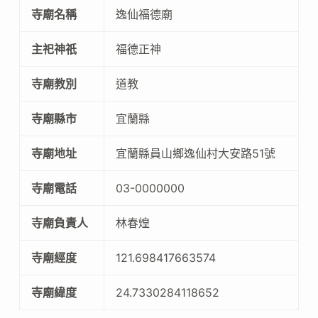
寺廟名稱
逸仙福德廟
主祀神祇
福德正神
寺廟教別
道教
寺廟縣市
宜蘭縣
寺廟地址
宜蘭縣員山鄉逸仙村大安路51號
寺廟電話
03-0000000
寺廟負責人
林春煌
寺廟經度
121.698417663574
寺廟緯度
24.7330284118652